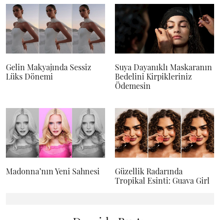
Gelin Makyajında Sessiz
Suya Dayanıklı Maskaranın
Lüks Dönemi
Bedelini Kirpikleriniz
Ödemesin
Madonna’nın Yeni Sahnesi
Güzellik Radarında
Tropikal Esinti: Guava Girl