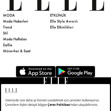
MODA
ETKLINLIK
GÜZELLİ
Moda Haberleri
Elle Style Awards
Saç
Trend
Elle Etkinlikleri
Makyaj
Stil
Cilt Bakı
Moda Haftaları
Sağlık
Defile
Parfüm
Mücevher & Saat