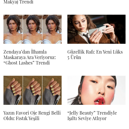
Makyaj Trendi
Zendaya’dan İlhamla
Güzellik Rafı: En Yeni Lüks
Maskaraya Ara Veriyoruz:
5 Ürün
“Ghost Lashes” Trendi
Yazın Favori Oje Rengi Belli
“Jelly Beauty” Trendiyle
Oldu: Fıstık Yeşili
Işıltı Seviye Atlıyor