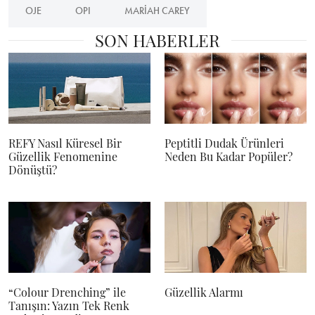
OJE
OPI
MARIAH CAREY
SON HABERLER
REFY Nasıl Küresel Bir
Peptitli Dudak Ürünleri
Güzellik Fenomenine
Neden Bu Kadar Popüler?
Dönüştü?
“Colour Drenching” ile
Güzellik Alarmı
Tanışın: Yazın Tek Renk