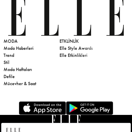
MODA
ETKLINLIK
GÜZELLİ
Moda Haberleri
Elle Style Awards
Saç
Trend
Elle Etkinlikleri
Makyaj
Stil
Cilt Bakı
Moda Haftaları
Sağlık
Defile
Parfüm
Mücevher & Saat