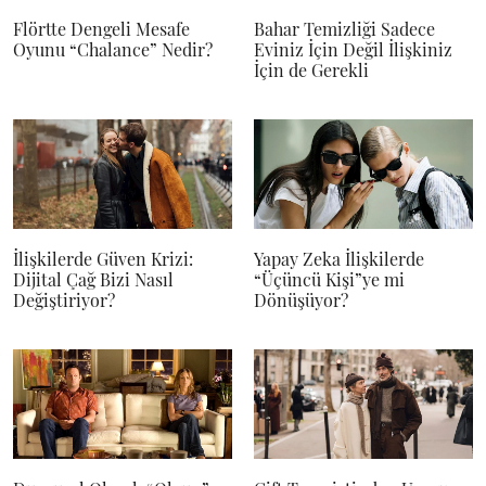
Flörtte Dengeli Mesafe
Bahar Temizliği Sadece
Oyunu “Chalance” Nedir?
Eviniz İçin Değil İlişkiniz
İçin de Gerekli
İlişkilerde Güven Krizi:
Yapay Zeka İlişkilerde
Dijital Çağ Bizi Nasıl
“Üçüncü Kişi”ye mi
Değiştiriyor?
Dönüşüyor?