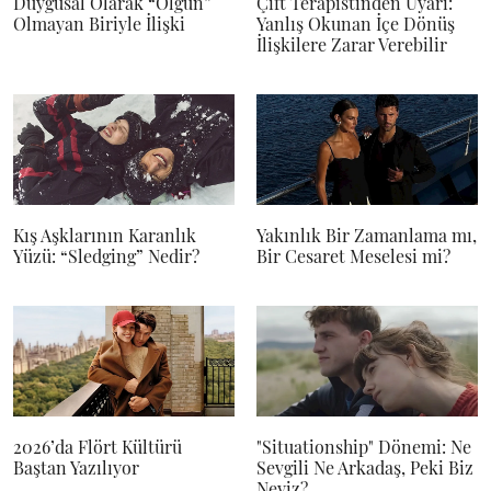
Duygusal Olarak “Olgun”
Çift Terapistinden Uyarı:
Olmayan Biriyle İlişki
Yanlış Okunan İçe Dönüş
İlişkilere Zarar Verebilir
Kış Aşklarının Karanlık
Yakınlık Bir Zamanlama mı,
Yüzü: “Sledging” Nedir?
Bir Cesaret Meselesi mi?
2026’da Flört Kültürü
"Situationship" Dönemi: Ne
Baştan Yazılıyor
Sevgili Ne Arkadaş, Peki Biz
Neyiz?