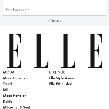
GÖNDER
MODA
ETKLINLIK
GÜZELLİ
Moda Haberleri
Elle Style Awards
Saç
Trend
Elle Etkinlikleri
Makyaj
Stil
Cilt Bakı
Moda Haftaları
Sağlık
Defile
Parfüm
Mücevher & Saat