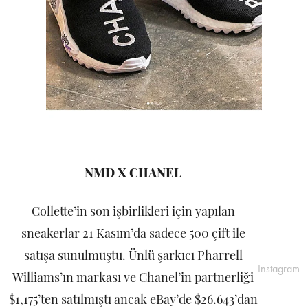
NMD X CHANEL
Collette’in son işbirlikleri için yapılan
sneakerlar 21 Kasım’da sadece 500 çift ile
satışa sunulmuştu. Ünlü şarkıcı Pharrell
Instagram
Williams’ın markası ve Chanel’in partnerliği
$1,175’ten satılmıştı ancak eBay’de $26.643’dan