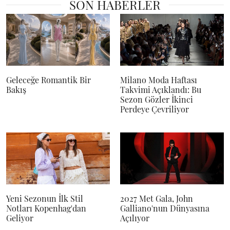
SON HABERLER
Geleceğe Romantik Bir
Milano Moda Haftası
Bakış
Takvimi Açıklandı: Bu
Sezon Gözler İkinci
Perdeye Çevriliyor
Yeni Sezonun İlk Stil
2027 Met Gala, John
Notları Kopenhag'dan
Galliano'nun Dünyasına
Geliyor
Açılıyor