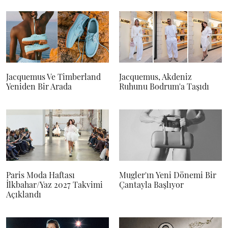
Jacquemus Ve Timberland
Jacquemus, Akdeniz
Yeniden Bir Arada
Ruhunu Bodrum'a Taşıdı
Paris Moda Haftası
Mugler'ın Yeni Dönemi Bir
İlkbahar/Yaz 2027 Takvimi
Çantayla Başlıyor
Açıklandı