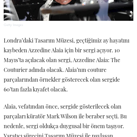
Getty Images
Londra’daki Tasarım Müzesi, geçtiğimiz ay hayatını
kaybeden Azzedine Alaia için bir sergi açıyor. 10
Mayıs’ta açılacak olan sergi, Azzedine Alaia: The
Couturier adında olacak. Alaia’nın couture
parçalarından örnekler gösterecek olan sergide
60’tan fazla kıyafet olacak.
Alaia, vefatından önce, sergide gösterilecek olan
parçaları küratör Mark Wilson ile beraber seçti. Bu
nedenle, sergi oldukça duygusal bir önem taşıyor.
Yaratıcı sürecini Tasarım Müzesi ile paylaşan