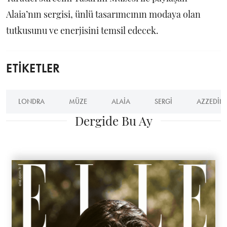
Alaia’nın sergisi, ünlü tasarımcının modaya olan
tutkusunu ve enerjisini temsil edecek.
ETİKETLER
LONDRA
MÜZE
ALAIA
SERGI
AZZEDINE
Dergide Bu Ay