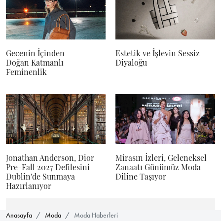
Gecenin İçinden
Estetik ve İşlevin Sessiz
Doğan Katmanlı
Diyaloğu
Feminenlik
Jonathan Anderson, Dior
Mirasın İzleri, Geleneksel
Pre-Fall 2027 Defilesini
Zanaatı Günümüz Moda
Dublin'de Sunmaya
Diline Taşıyor
Hazırlanıyor
Anasayfa
Moda
Moda Haberleri