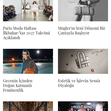
Paris Moda Haftası
Mugler'ın Yeni Dönemi Bir
İlkbahar/Yaz 2027 Takvimi
Çantayla Başlıyor
Açıklandı
Gecenin İçinden
Estetik ve İşlevin Sessiz
Doğan Katmanlı
Diyaloğu
Feminenlik