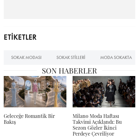
ETİKETLER
SOKAK MODASI
SOKAK STILLERI
MODA SOKAKTA
SON HABERLER
Geleceğe Romantik Bir
Milano Moda Haftası
Bakış
Takvimi Açıklandı: Bu
Sezon Gözler İkinci
Perdeye Çevriliyor