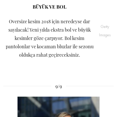
BÜYÜK VE BOL
Oversize kesim 2018 için neredeyse dar
Getty
sayılacak! Yeni yılda ekstra bol ve büyük
Images
kesimler göze çarpıyor. Bol kesim
pantolonlar ve kocaman bluzlar ile sezonu
oldukça rahat geçireceksiniz.
9/9