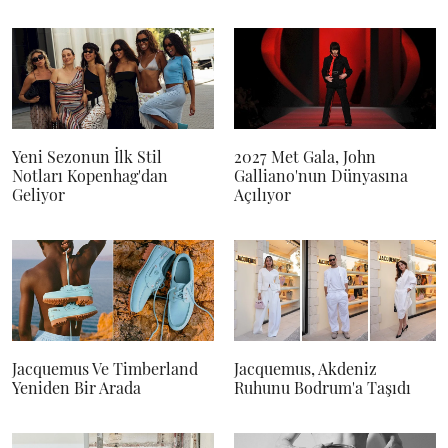
Yeni Sezonun İlk Stil
2027 Met Gala, John
Notları Kopenhag'dan
Galliano'nun Dünyasına
Geliyor
Açılıyor
Jacquemus Ve Timberland
Jacquemus, Akdeniz
Yeniden Bir Arada
Ruhunu Bodrum'a Taşıdı