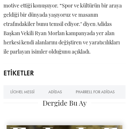
motive ettiği konuşuyor. “Spor ve kültürün bir araya
geldiği bir dünyada yaşıyoruz ve masanın
etrafındakiler bunu temsil ediyor." diyen Adidas
Başkan Vekili Ryan Morlan kampanyada yer alan
herkesi kendi alanlarını değiştiren ve yaratıcılıkları
ile parlayan isimler olduğunu açıkladı.
ETİKETLER
LIONEL MESSI
ADIDAS
PHARRELL FOR ADIDAS
Dergide Bu Ay