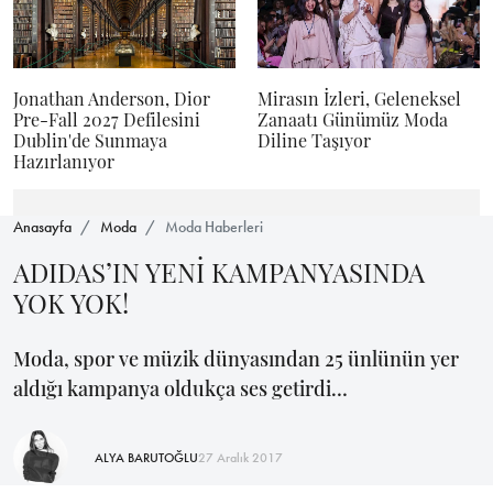
Jonathan Anderson, Dior
Mirasın İzleri, Geleneksel
Pre-Fall 2027 Defilesini
Zanaatı Günümüz Moda
Dublin'de Sunmaya
Diline Taşıyor
Hazırlanıyor
Anasayfa
Moda
Moda Haberleri
ADIDAS’IN YENİ KAMPANYASINDA
YOK YOK!
Moda, spor ve müzik dünyasından 25 ünlünün yer
aldığı kampanya oldukça ses getirdi…
ALYA BARUTOĞLU
27 Aralık 2017