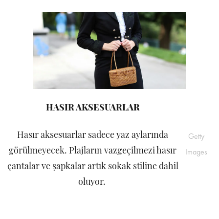
HASIR AKSESUARLAR
Hasır aksesuarlar sadece yaz aylarında
Getty
görülmeyecek. Plajların vazgeçilmezi hasır
Images
çantalar ve şapkalar artık sokak stiline dahil
oluyor.