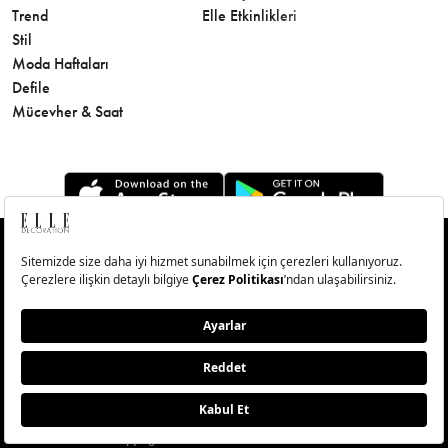
Trend
Elle Etkinlikleri
Makyaj
Stil
Cilt Bakı
Moda Haftaları
Sağlık
Defile
Parfüm
Mücevher & Saat
© Big Medya Teknoloji A.Ş. Altunizade Mahallesi Kuşbakışı
Caddesi No:27/1 Üsküdar/İstanbul
Abonelik
Künye
Aydınlatma Metni
Çerezleri Sıfırla
Copyright © 2026 - Tüm Hakları Saklıdır.