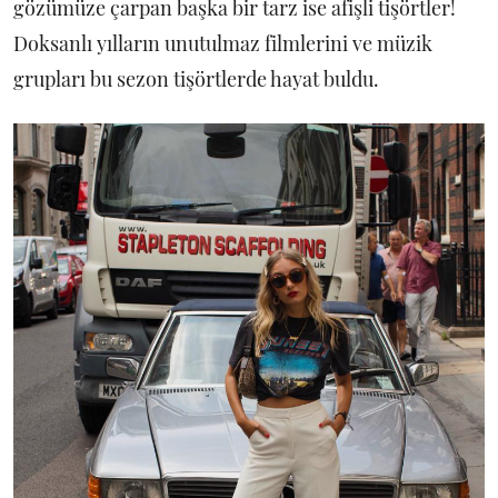
gözümüze çarpan başka bir tarz ise afişli tişörtler!
Doksanlı yılların unutulmaz filmlerini ve müzik
grupları bu sezon tişörtlerde hayat buldu.