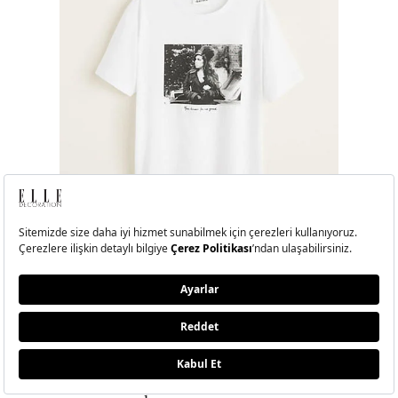
Amy Winehouse Tişört, 99.99 TL MANGO