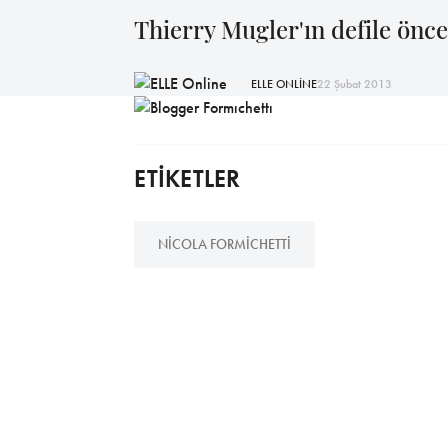
Thierry Mugler'ın defile önces
ELLE ONLİNE
22 Şubat 2013
ETİKETLER
NICOLA FORMICHETTI