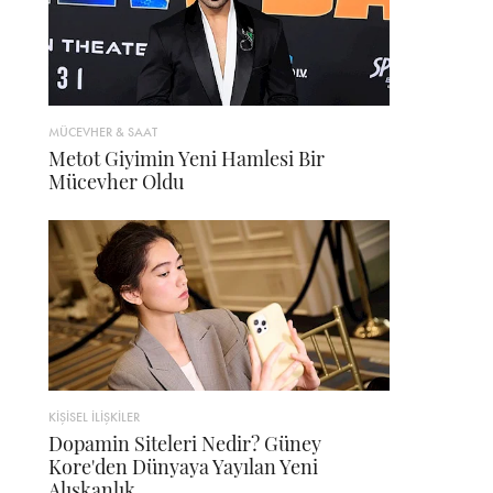
MÜCEVHER & SAAT
Metot Giyimin Yeni Hamlesi Bir
Mücevher Oldu
KİŞİSEL İLİŞKİLER
Dopamin Siteleri Nedir? Güney
Kore'den Dünyaya Yayılan Yeni
Alışkanlık