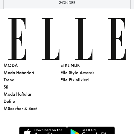
GÖNDER
MODA
ETKLINLIK
GÜZELLİ
Moda Haberleri
Elle Style Awards
Saç
Trend
Elle Etkinlikleri
Makyaj
Stil
Cilt Bakı
Moda Haftaları
Sağlık
Defile
Parfüm
Mücevher & Saat