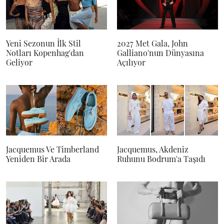
Yeni Sezonun İlk Stil
2027 Met Gala, John
Notları Kopenhag'dan
Galliano'nun Dünyasına
Geliyor
Açılıyor
Jacquemus Ve Timberland
Jacquemus, Akdeniz
Yeniden Bir Arada
Ruhunu Bodrum'a Taşıdı