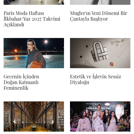
Paris Moda Haftası
Mugler'ın Yeni Dönemi Bir
İlkbahar/Yaz 2027 Takvimi
Çantayla Başlıyor
Açıklandı
Gecenin İçinden
Estetik ve İşlevin Sessiz
Doğan Katmanlı
Diyaloğu
Feminenlik