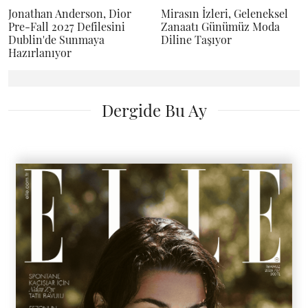
Jonathan Anderson, Dior
Mirasın İzleri, Geleneksel
Pre-Fall 2027 Defilesini
Zanaatı Günümüz Moda
Dublin'de Sunmaya
Diline Taşıyor
Hazırlanıyor
Dergide Bu Ay