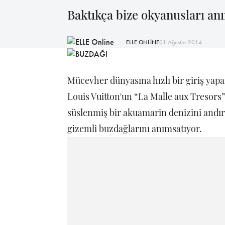
Baktıkça bize okyanusları an
ELLE ONLİNE
01 Ağustos 2014
Mücevher dünyasına hızlı bir giriş yap
Louis Vuitton'un “La Malle aux Tresors”
süslenmiş bir akuamarin denizini andır
gizemli buzdağlarını anımsatıyor.