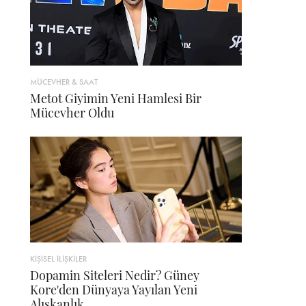
MÜCEVHER & SAAT
Metot Giyimin Yeni Hamlesi Bir
Mücevher Oldu
KİŞİSEL İLİŞKİLER
Dopamin Siteleri Nedir? Güney
Kore'den Dünyaya Yayılan Yeni
Alışkanlık