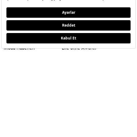
MODA
ETKLINLIK
GÜZELLİ
Moda Haberleri
Elle Style Awards
Saç
Trend
Elle Etkinlikleri
Makyaj
Stil
Cilt Bakı
Moda Haftaları
Sağlık
Defile
Parfüm
Mücevher & Saat