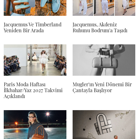
Jacquemus Ve Timberland
Jacquemus, Akdeniz
Yeniden Bir Arada
Ruhunu Bodrum'a Taşıdı
Paris Moda Haftası
Mugler'ın Yeni Dönemi Bir
İlkbahar/Yaz 2027 Takvimi
Çantayla Başlıyor
Açıklandı