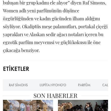
buluşan bir grup kadını ele alıyor” diyen Raf Simons,
Women adlı yeni parfümünün düşünce
özgürlüğünden ve kadın gücünden ilham aldığını
söylüyor. Okaliptüs meşe palamutları, portakal çiçeği
yaprakları ve Alaskan sedir ağacı notaları içeren bu
egzotik parfüm meyvemsi ve güçlü kokusu ile öne
çıkacağa benziyor.
ETİKETLER
RAF SIMONS
LUPITA NYONG'O
PARFÜM
CALVI
SON HABERLER