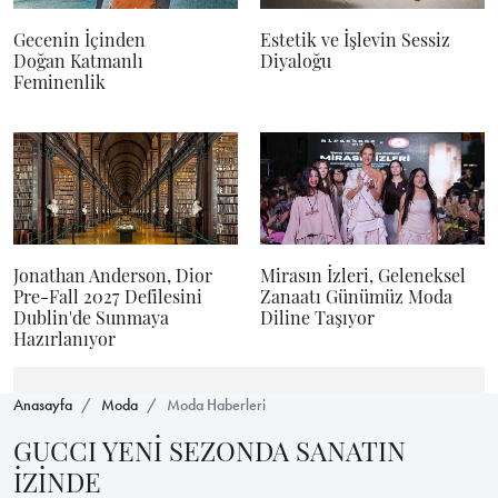
Gecenin İçinden
Estetik ve İşlevin Sessiz
Doğan Katmanlı
Diyaloğu
Feminenlik
Jonathan Anderson, Dior
Mirasın İzleri, Geleneksel
Pre-Fall 2027 Defilesini
Zanaatı Günümüz Moda
Dublin'de Sunmaya
Diline Taşıyor
Hazırlanıyor
Anasayfa
Moda
Moda Haberleri
GUCCI YENİ SEZONDA SANATIN
İZİNDE