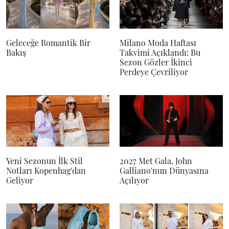
Geleceğe Romantik Bir
Milano Moda Haftası
Bakış
Takvimi Açıklandı: Bu
Sezon Gözler İkinci
Perdeye Çevriliyor
Yeni Sezonun İlk Stil
2027 Met Gala, John
Notları Kopenhag'dan
Galliano'nun Dünyasına
Geliyor
Açılıyor