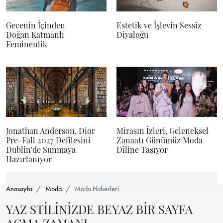
Gecenin İçinden
Estetik ve İşlevin Sessiz
Doğan Katmanlı
Diyaloğu
Feminenlik
Jonathan Anderson, Dior
Mirasın İzleri, Geleneksel
Pre-Fall 2027 Defilesini
Zanaatı Günümüz Moda
Dublin'de Sunmaya
Diline Taşıyor
Hazırlanıyor
Anasayfa
Moda
Moda Haberleri
YAZ STİLİNİZDE BEYAZ BİR SAYFA