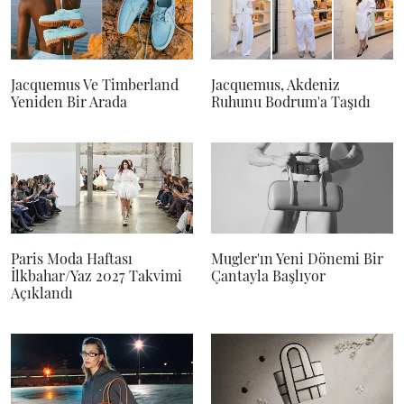
Jacquemus Ve Timberland
Jacquemus, Akdeniz
Yeniden Bir Arada
Ruhunu Bodrum'a Taşıdı
Paris Moda Haftası
Mugler'ın Yeni Dönemi Bir
İlkbahar/Yaz 2027 Takvimi
Çantayla Başlıyor
Açıklandı