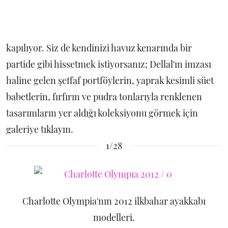
kapılıyor. Siz de kendinizi havuz kenarında bir
partide gibi hissetmek istiyorsanız; Dellal'ın imzası
haline gelen şeffaf portföylerin, yaprak kesimli süet
babetlerin, fırfırın ve pudra tonlarıyla renklenen
tasarımların yer aldığı koleksiyonu görmek için
galeriye tıklayın.
1/28
Charlotte Olympia'nın 2012 ilkbahar ayakkabı
modelleri.