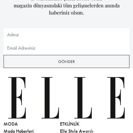
magazin dünyasındaki tüm gelişmelerden anında
haberiniz olsun.
GÖNDER
MODA
ETKLINLIK
GÜZELLİ
Moda Haberleri
Elle Style Awards
Saç