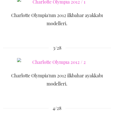
Charlotte Olympia'nın 2012 ilkbahar ayakkabı
modelleri.
3/28
Charlotte Olympia'nın 2012 ilkbahar ayakkabı
modelleri.
4/28