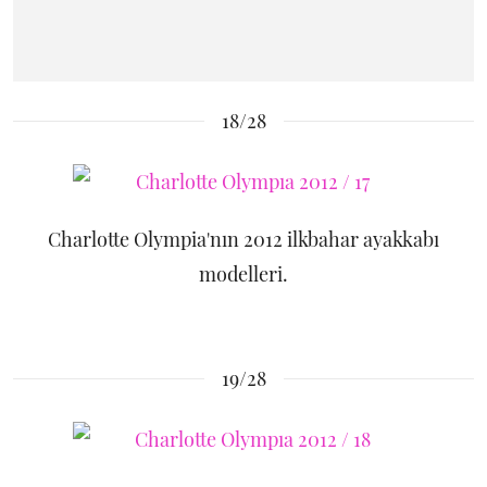
18/28
Charlotte Olympia'nın 2012 ilkbahar ayakkabı
modelleri.
19/28