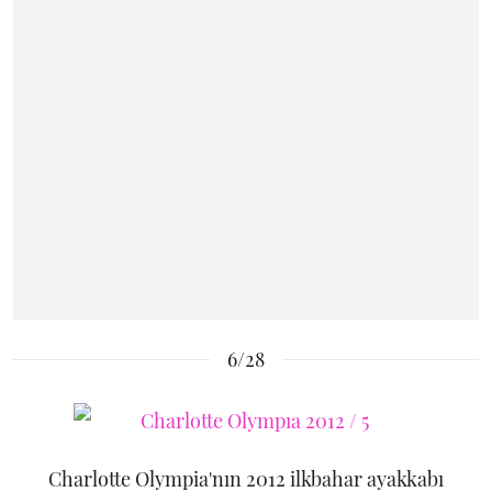
6/28
Charlotte Olympia'nın 2012 ilkbahar ayakkabı