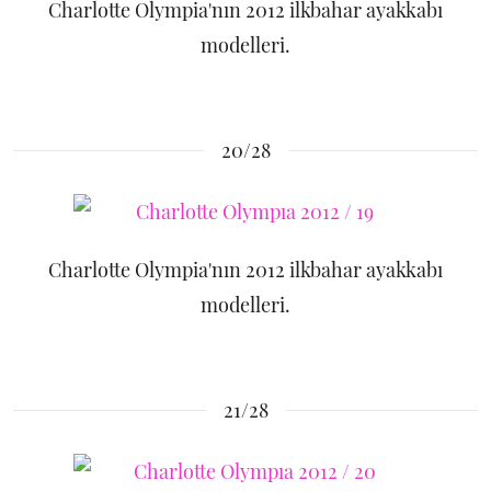
Charlotte Olympia'nın 2012 ilkbahar ayakkabı
modelleri.
20/28
Charlotte Olympia'nın 2012 ilkbahar ayakkabı
modelleri.
21/28