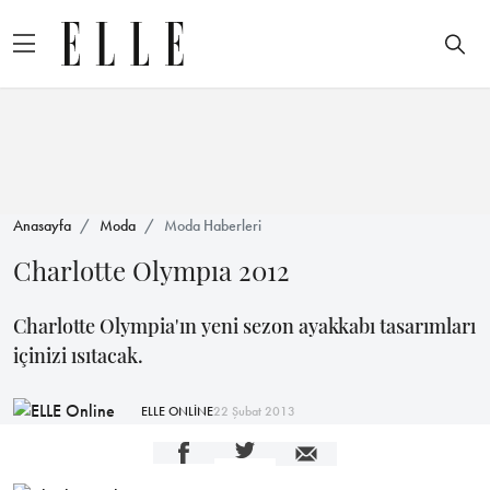
Anasayfa
Moda
Moda Haberleri
Charlotte Olympıa 2012
Charlotte Olympia'ın yeni sezon ayakkabı tasarımları
içinizi ısıtacak.
ELLE ONLİNE
22 Şubat 2013