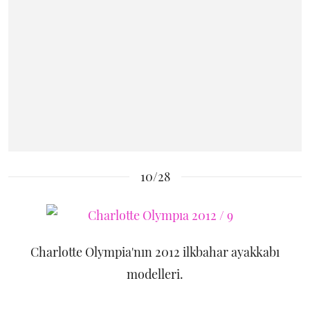
10/28
Charlotte Olympia'nın 2012 ilkbahar ayakkabı
modelleri.