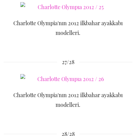
Charlotte Olympia'nın 2012 ilkbahar ayakkabı
modelleri.
27/28
Charlotte Olympia'nın 2012 ilkbahar ayakkabı
modelleri.
28/28