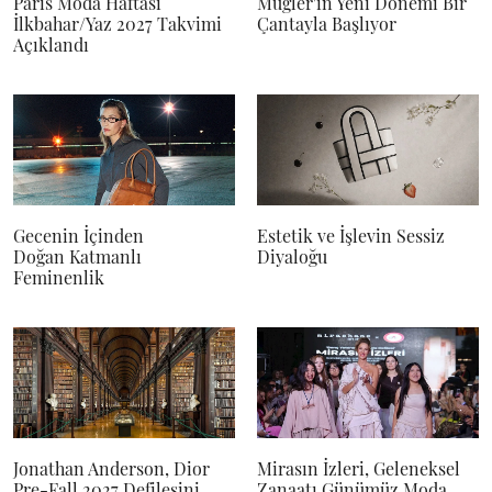
Paris Moda Haftası
Mugler'ın Yeni Dönemi Bir
İlkbahar/Yaz 2027 Takvimi
Çantayla Başlıyor
Açıklandı
Gecenin İçinden
Estetik ve İşlevin Sessiz
Doğan Katmanlı
Diyaloğu
Feminenlik
Jonathan Anderson, Dior
Mirasın İzleri, Geleneksel
Pre-Fall 2027 Defilesini
Zanaatı Günümüz Moda