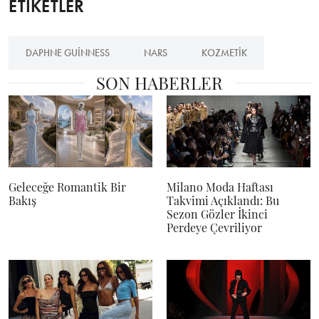
ETİKETLER
DAPHNE GUINNESS
NARS
KOZMETIK
SON HABERLER
Geleceğe Romantik Bir
Milano Moda Haftası
Bakış
Takvimi Açıklandı: Bu
Sezon Gözler İkinci
Perdeye Çevriliyor