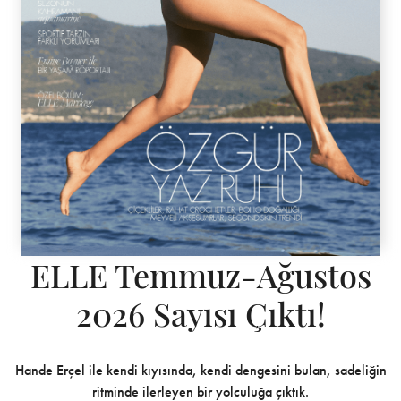
ELLE Temmuz-Ağustos
2026 Sayısı Çıktı!
Hande Erçel ile kendi kıyısında, kendi dengesini bulan, sadeliğin
ritminde ilerleyen bir yolculuğa çıktık.