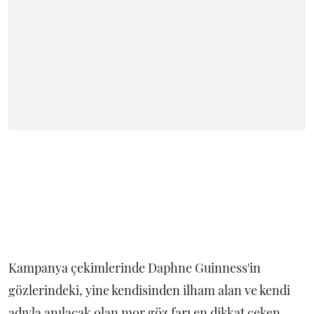
Kampanya çekimlerinde Daphne Guinness'in
gözlerindeki, yine kendisinden ilham alan ve kendi
adıyla anılacak olan mor göz farı en dikkat çeken