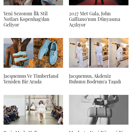
Yeni Sezonun İlk Stil
2027 Met Gala, John
Notları Kopenhag'dan
Galliano'nun Dünyasına
Geliyor
Açılıyor
Jacquemus Ve Timberland
Jacquemus, Akdeniz
Yeniden Bir Arada
Ruhunu Bodrum'a Taşıdı