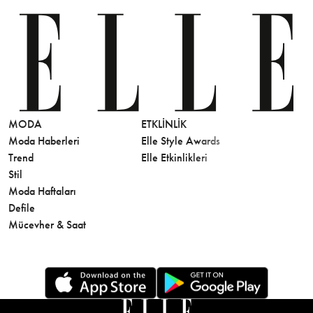
MODA
ETKLINLIK
GÜZELLİ
Moda Haberleri
Elle Style Awards
Saç
Trend
Elle Etkinlikleri
Makyaj
Stil
Cilt Bakı
Moda Haftaları
Sağlık
Defile
Parfüm
Mücevher & Saat