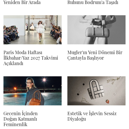
Yeniden Bir Arada
Ruhunu Bodrum'a Taşıdı
Paris Moda Haftası
Mugler'ın Yeni Dönemi Bir
İlkbahar/Yaz 2027 Takvimi
Çantayla Başlıyor
Açıklandı
Gecenin İçinden
Estetik ve İşlevin Sessiz
Doğan Katmanlı
Diyaloğu
Feminenlik