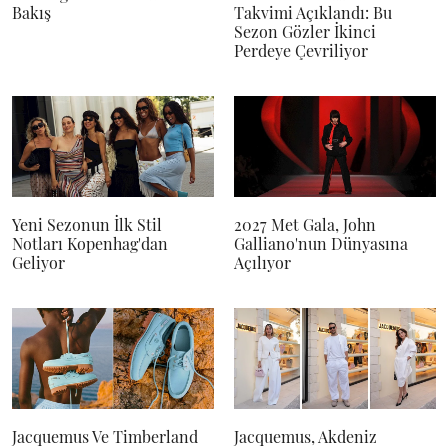
Bakış
Takvimi Açıklandı: Bu
Sezon Gözler İkinci
Perdeye Çevriliyor
Yeni Sezonun İlk Stil
2027 Met Gala, John
Notları Kopenhag'dan
Galliano'nun Dünyasına
Geliyor
Açılıyor
Jacquemus Ve Timberland
Jacquemus, Akdeniz