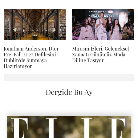
Jonathan Anderson, Dior
Mirasın İzleri, Geleneksel
Pre-Fall 2027 Defilesini
Zanaatı Günümüz Moda
Dublin'de Sunmaya
Diline Taşıyor
Hazırlanıyor
Dergide Bu Ay