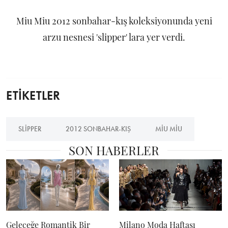
Miu Miu 2012 sonbahar-kış koleksiyonunda yeni
arzu nesnesi 'slipper' lara yer verdi.
ETİKETLER
SLIPPER
2012 SONBAHAR-KIŞ
MIU MIU
SON HABERLER
Geleceğe Romantik Bir
Milano Moda Haftası