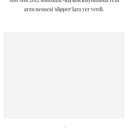
Miu Miu 2012 sonbahar-kış koleksiyonunda yeni
arzu nesnesi 'slipper' lara yer verdi.