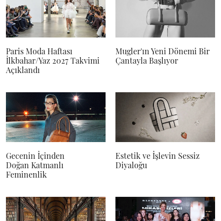
Paris Moda Haftası
Mugler'ın Yeni Dönemi Bir
İlkbahar/Yaz 2027 Takvimi
Çantayla Başlıyor
Açıklandı
Gecenin İçinden
Estetik ve İşlevin Sessiz
Doğan Katmanlı
Diyaloğu
Feminenlik