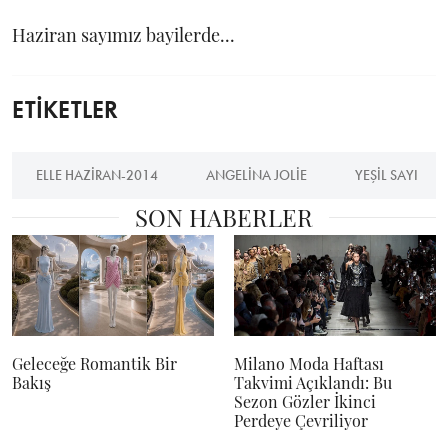
Haziran sayımız bayilerde...
ETİKETLER
ELLE HAZIRAN-2014
ANGELINA JOLIE
YEŞIL SAYI
SON HABERLER
Geleceğe Romantik Bir
Milano Moda Haftası
Bakış
Takvimi Açıklandı: Bu
Sezon Gözler İkinci
Perdeye Çevriliyor