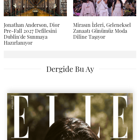
Jonathan Anderson, Dior
Mirasın İzleri, Geleneksel
Pre-Fall 2027 Defilesini
Zanaatı Günümüz Moda
Dublin'de Sunmaya
Diline Taşıyor
Hazırlanıyor
Dergide Bu Ay