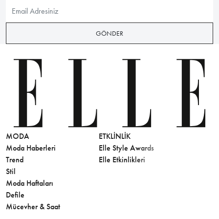
GÖNDER
MODA
ETKLINLIK
GÜZELLİ
Moda Haberleri
Elle Style Awards
Saç
Trend
Elle Etkinlikleri
Makyaj
Stil
Cilt Bakı
Moda Haftaları
Sağlık
Defile
Parfüm
Mücevher & Saat