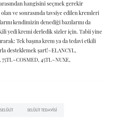
 arasından hangisini seçmek gerekir
olan ve sonrasında tavsiye edilen kremleri
larını kendimizin denediği bazılarını da
li yedi kremi derledik sizler için. Tabii yine
rarak: Tek başına krem ya da tedavi etkili
porla desteklemek şart!~ELANCYL,
, 75TL~COSMED, 45TL~NUXE,
SELÜLIT
SELÜLIT TEDAVISI