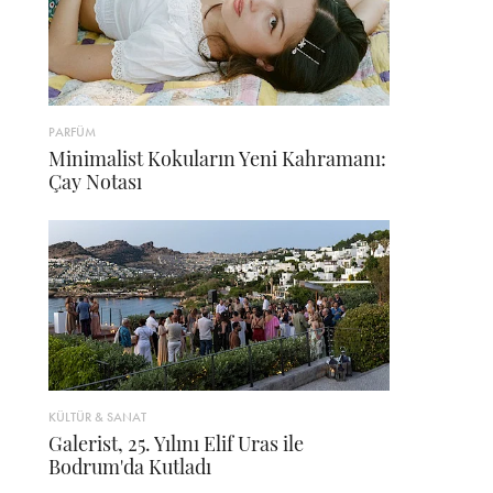
PARFÜM
Minimalist Kokuların Yeni Kahramanı:
Çay Notası
KÜLTÜR & SANAT
Galerist, 25. Yılını Elif Uras ile
Bodrum'da Kutladı