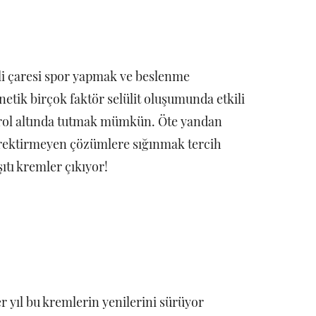
ili çaresi spor yapmak ve beslenme
netik birçok faktör selülit oluşumunda etkili
ntrol altında tutmak mümkün. Öte yandan
rektirmeyen çözümlere sığınmak tercih
ıtı kremler çıkıyor!
r yıl bu kremlerin yenilerini sürüyor