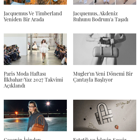
Jacquemus Ve Timberland
Jacquemus, Akdeniz
Yeniden Bir Arada
Ruhunu Bodrum'a Taşıdı
Paris Moda Haftası
Mugler'ın Yeni Dönemi Bir
İlkbahar/Yaz 2027 Takvimi
Çantayla Başlıyor
Açıklandı
Gecenin İçinden
Estetik ve İşlevin Sessiz