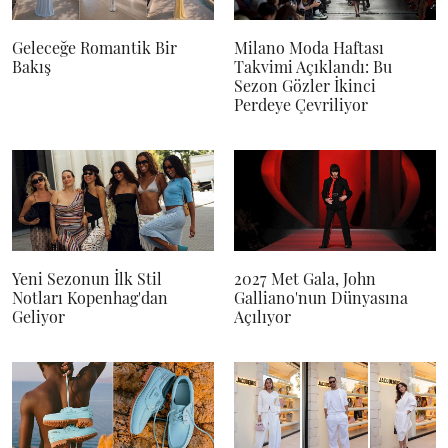
Geleceğe Romantik Bir
Milano Moda Haftası
Bakış
Takvimi Açıklandı: Bu
Sezon Gözler İkinci
Perdeye Çevriliyor
Yeni Sezonun İlk Stil
2027 Met Gala, John
Notları Kopenhag'dan
Galliano'nun Dünyasına
Geliyor
Açılıyor