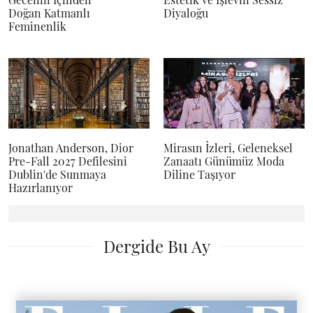
Doğan Katmanlı
Diyaloğu
Feminenlik
Jonathan Anderson, Dior
Mirasın İzleri, Geleneksel
Pre-Fall 2027 Defilesini
Zanaatı Günümüz Moda
Dublin'de Sunmaya
Diline Taşıyor
Hazırlanıyor
Dergide Bu Ay