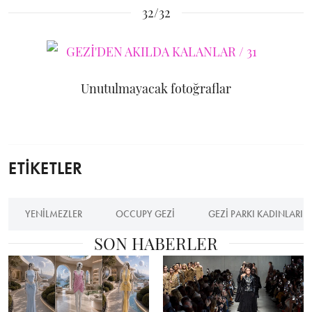
32/32
Unutulmayacak fotoğraflar
ETİKETLER
YENILMEZLER
OCCUPY GEZI
GEZI PARKI KADINLARI
SON HABERLER