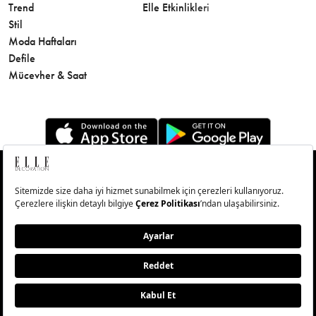
Trend
Elle Etkinlikleri
Makyaj
Stil
Cilt Bakı
Moda Haftaları
Sağlık
Defile
Parfüm
Mücevher & Saat
© Big Medya Teknoloji A.Ş. Altunizade Mahallesi Kuşbakışı
Caddesi No:27/1 Üsküdar/İstanbul
Abonelik
Künye
Aydınlatma Metni
Çerezleri Sıfırla
Copyright © 2026 - Tüm Hakları Saklıdır.