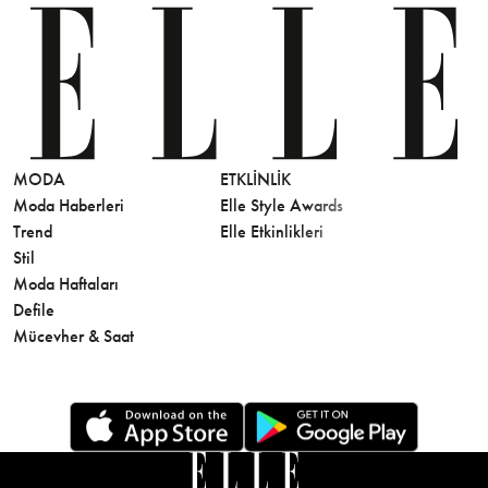
MODA
ETKLINLIK
GÜZELLİ
Moda Haberleri
Elle Style Awards
Saç
Trend
Elle Etkinlikleri
Makyaj
Stil
Cilt Bakı
Moda Haftaları
Sağlık
Defile
Parfüm
Mücevher & Saat