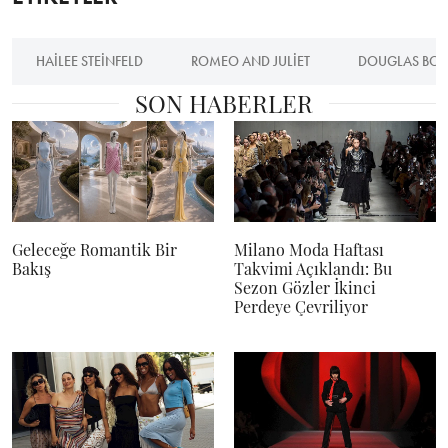
HAILEE STEINFELD
ROMEO AND JULIET
DOUGLAS BO
SON HABERLER
Geleceğe Romantik Bir
Milano Moda Haftası
Bakış
Takvimi Açıklandı: Bu
Sezon Gözler İkinci
Perdeye Çevriliyor