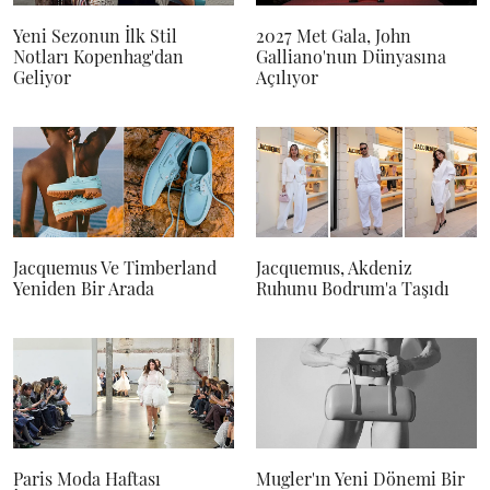
Yeni Sezonun İlk Stil
2027 Met Gala, John
Notları Kopenhag'dan
Galliano'nun Dünyasına
Geliyor
Açılıyor
Jacquemus Ve Timberland
Jacquemus, Akdeniz
Yeniden Bir Arada
Ruhunu Bodrum'a Taşıdı
Paris Moda Haftası
Mugler'ın Yeni Dönemi Bir