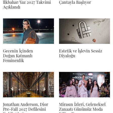
İlkbahar/Yaz 2027 Takvimi
Çantayla Başlıyor
Açıklandı
Gecenin İçinden
Estetik ve İşlevin Sessiz
Doğan Katmanlı
Diyaloğu
Feminenlik
Jonathan Anderson, Dior
Mirasın İzleri, Geleneksel
Pre-Fall 2027 Defilesini
Zanaatı Günümüz Moda