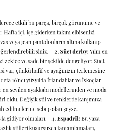
erece etkili bu parça, birçok görünüme ve
 Hafta içi, işe giderken takım elbisenizi
as veya jean pantolonların altına kullanıp
eğerlendirebilirsiniz. ~
2. Süet derby:
Yılın en
i zekice ve sade bir şekilde dengeliyor. Süet
isi var, çünkü hafif ve ayağınızın terlemesine
 defa 16'ncı yüzyılda İrlandalılar ve İskoçlar
de en sevilen ayakkabı modellerinden ve moda
iri oldu. Değişik stil ve renklerde karşımıza
cih edilmelerine sebep olan şeyse,
la gidiyor olmaları.~
4. Espadril:
Bu yaza
azlık stilleri kusursuzca tamamlamaları,