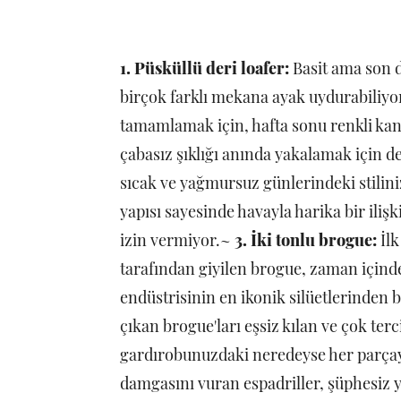
1. Püsküllü deri loafer:
Basit ama son d
birçok farklı mekana ayak uydurabiliyor.
tamamlamak için, hafta sonu renkli kanv
çabasız şıklığı anında yakalamak için d
sıcak ve yağmursuz günlerindeki stiliniz
yapısı sayesinde havayla harika bir ilişk
izin vermiyor.~
3. İki tonlu brogue:
İlk
tarafından giyilen brogue, zaman için
endüstrisinin en ikonik silüetlerinden b
çıkan brogue'ları eşsiz kılan ve çok ter
gardırobunuzdaki neredeyse her parçay
damgasını vuran espadriller, şüphesiz y