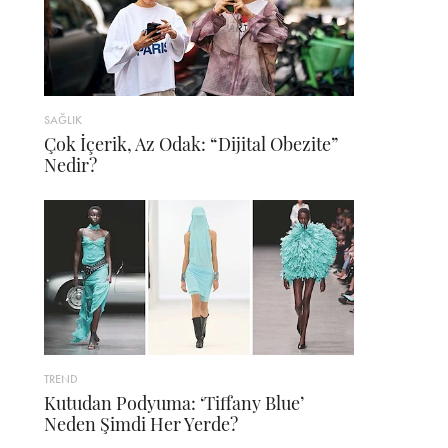
SAĞLIK
Çok İçerik, Az Odak: “Dijital Obezite”
Nedir?
TREND
Kutudan Podyuma: ‘Tiffany Blue’
Neden Şimdi Her Yerde?