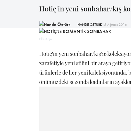
Hotiç'in yeni sonbahar/kış k
HANDE ÖZTÜRK
15 Ağustos 2016
Elle Arşiv
Hotiç'in yeni sonbahar/kış'16 koleksiy
zarafetiyle yeni stilini bir araya getiri
ürünlerle de her yeni koleksiyonunda, b
önümüzdeki sezonda kadınların ayakkab