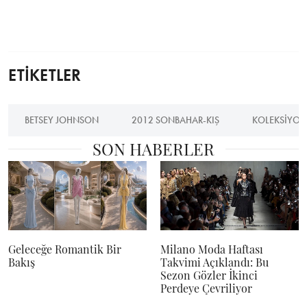
ETİKETLER
BETSEY JOHNSON
2012 SONBAHAR-KIŞ
KOLEKSIYON
SON HABERLER
Geleceğe Romantik Bir
Milano Moda Haftası
Bakış
Takvimi Açıklandı: Bu
Sezon Gözler İkinci
Perdeye Çevriliyor