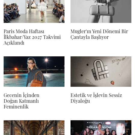
Paris Moda Haftası
Mugler'ın Yeni Dönemi Bir
İlkbahar/Yaz 2027 Takvimi
Çantayla Başlıyor
Açıklandı
Gecenin İçinden
Estetik ve İşlevin Sessiz
Doğan Katmanlı
Diyaloğu
Feminenlik