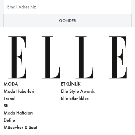
GÖNDER
MODA
ETKLINLIK
GÜZELLİ
Moda Haberleri
Elle Style Awards
Saç
Trend
Elle Etkinlikleri
Makyaj
Stil
Cilt Bakı
Moda Haftaları
Sağlık
Defile
Parfüm
Mücevher & Saat