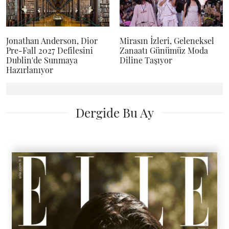
Jonathan Anderson, Dior
Mirasın İzleri, Geleneksel
Pre-Fall 2027 Defilesini
Zanaatı Günümüz Moda
Dublin'de Sunmaya
Diline Taşıyor
Hazırlanıyor
Dergide Bu Ay