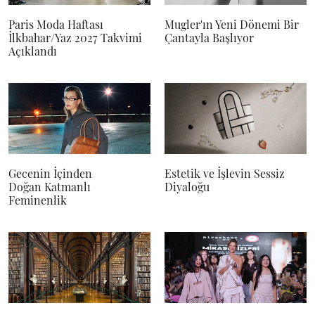
Paris Moda Haftası
Mugler'ın Yeni Dönemi Bir
İlkbahar/Yaz 2027 Takvimi
Çantayla Başlıyor
Açıklandı
Gecenin İçinden
Estetik ve İşlevin Sessiz
Doğan Katmanlı
Diyaloğu
Feminenlik