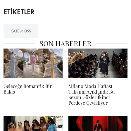
ETİKETLER
KATE MOSS
SON HABERLER
Geleceğe Romantik Bir
Milano Moda Haftası
Bakış
Takvimi Açıklandı: Bu
Sezon Gözler İkinci
Perdeye Çevriliyor