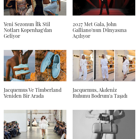
Yeni Sezonun İlk Stil
2027 Met Gala, John
Notları Kopenhag'dan
Galliano'nun Dünyasına
Geliyor
Açılıyor
Jacquemus Ve Timberland
Jacquemus, Akdeniz
Yeniden Bir Arada
Ruhunu Bodrum'a Taşıdı