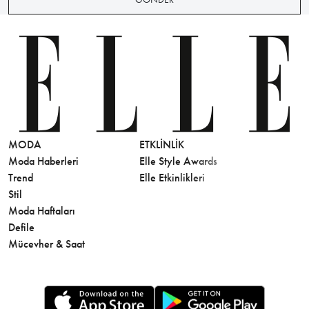
MODA
ETKLINLIK
GÜZELLİ
Moda Haberleri
Elle Style Awards
Saç
Trend
Elle Etkinlikleri
Makyaj
Stil
Cilt Bakı
Moda Haftaları
Sağlık
Defile
Parfüm
Mücevher & Saat