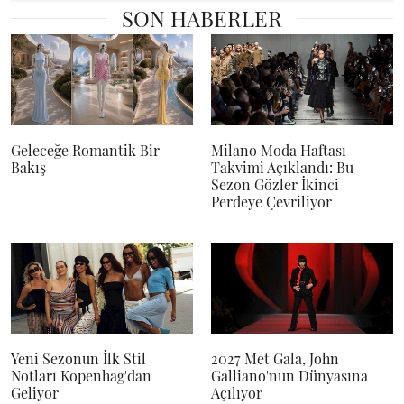
SON HABERLER
Geleceğe Romantik Bir
Milano Moda Haftası
Bakış
Takvimi Açıklandı: Bu
Sezon Gözler İkinci
Perdeye Çevriliyor
Yeni Sezonun İlk Stil
2027 Met Gala, John
Notları Kopenhag'dan
Galliano'nun Dünyasına
Geliyor
Açılıyor