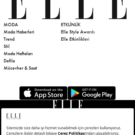
MODA
ETKLINLIK
GÜZELLİ
Moda Haberleri
Elle Style Awards
Saç
Trend
Elle Etkinlikleri
Makyaj
Stil
Cilt Bakı
Moda Haftaları
Sağlık
Defile
Parfüm
Mücevher & Saat