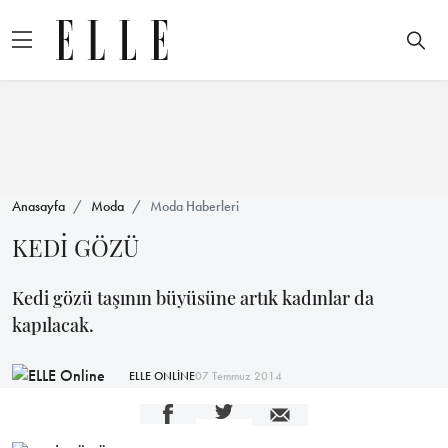
Anasayfa
Moda
Moda Haberleri
KEDİ GÖZÜ
Kedi gözü taşının büyüsüne artık kadınlar da
kapılacak.
ELLE ONLİNE
07 Temmuz 2014