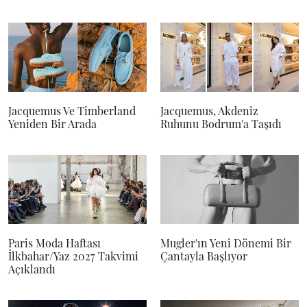
Jacquemus Ve Timberland
Jacquemus, Akdeniz
Yeniden Bir Arada
Ruhunu Bodrum'a Taşıdı
Paris Moda Haftası
Mugler'ın Yeni Dönemi Bir
İlkbahar/Yaz 2027 Takvimi
Çantayla Başlıyor
Açıklandı