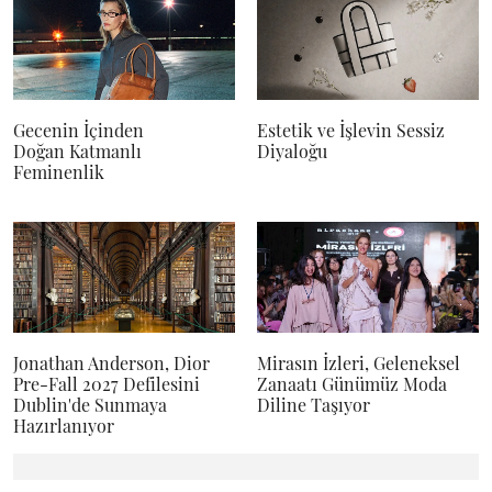
Gecenin İçinden
Estetik ve İşlevin Sessiz
Doğan Katmanlı
Diyaloğu
Feminenlik
Jonathan Anderson, Dior
Mirasın İzleri, Geleneksel
Pre-Fall 2027 Defilesini
Zanaatı Günümüz Moda
Dublin'de Sunmaya
Diline Taşıyor
Hazırlanıyor