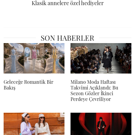
Klasik annelere özel hediyeler
SON HABERLER
Geleceğe Romantik Bir
Milano Moda Haftası
Bakış
Takvimi Açıklandı: Bu
Sezon Gözler İkinci
Perdeye Çevriliyor