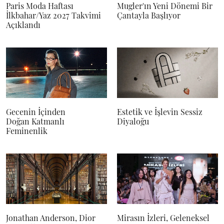
Paris Moda Haftası
Mugler'ın Yeni Dönemi Bir
İlkbahar/Yaz 2027 Takvimi
Çantayla Başlıyor
Açıklandı
Gecenin İçinden
Estetik ve İşlevin Sessiz
Doğan Katmanlı
Diyaloğu
Feminenlik
Jonathan Anderson, Dior
Mirasın İzleri, Geleneksel