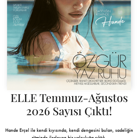
ELLE Temmuz-Ağustos
2026 Sayısı Çıktı!
Hande Erçel ile kendi kıyısında, kendi dengesini bulan, sadeliğin
ritminde ilerleyen bir yolculuğa çıktık.