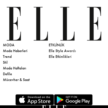
MODA
ETKLINLIK
GÜZELLİ
Moda Haberleri
Elle Style Awards
Saç
Trend
Elle Etkinlikleri
Makyaj
Stil
Cilt Bakı
Moda Haftaları
Sağlık
Defile
Parfüm
Mücevher & Saat