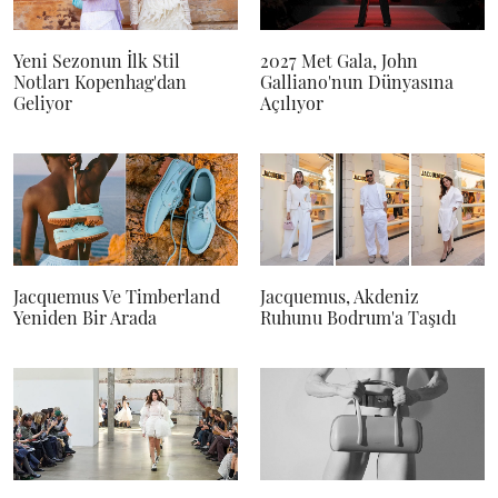
Yeni Sezonun İlk Stil
2027 Met Gala, John
Notları Kopenhag'dan
Galliano'nun Dünyasına
Geliyor
Açılıyor
Jacquemus Ve Timberland
Jacquemus, Akdeniz
Yeniden Bir Arada
Ruhunu Bodrum'a Taşıdı