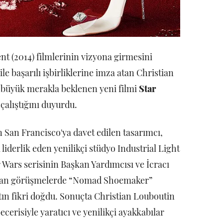
nt (2014) filmlerinin vizyona girmesini
e başarılı işbirliklerine imza atan Christian
 büyük merakla beklenen yeni filmi
Star
çalıştığını duyurdu.
n San Francisco'ya davet edilen tasarımcı,
liderlik eden yenilikçi stüdyo Industrial Light
 Wars serisinin Başkan Yardımcısı ve İcracı
pılan görüşmelerde “Nomad Shoemaker”
tın fikri doğdu. Sonuçta Christian Louboutin
ecerisiyle yaratıcı ve yenilikçi ayakkabılar