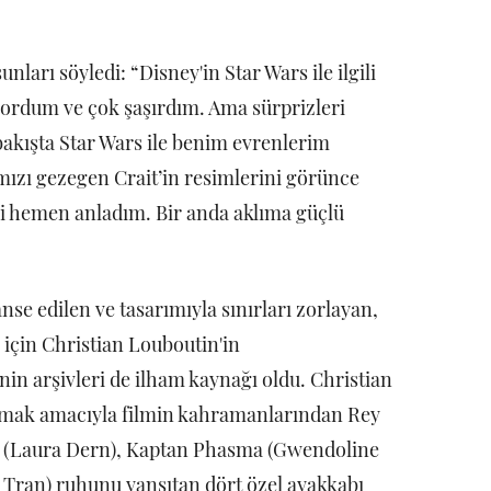
nları söyledi: “Disney'in Star Wars ile ilgili
yordum ve çok şaşırdım. Ama sürprizleri
 bakışta Star Wars ile benim evrenlerim
ızı gezegen Crait’in resimlerini görünce
i hemen anladım. Bir anda aklıma güçlü
se edilen ve tasarımıyla sınırları zorlayan,
 için Christian Louboutin'in
inin arşivleri de ilham kaynağı oldu. Christian
amak amacıyla filmin kahramanlarından Rey
o (Laura Dern), Kaptan Phasma (Gwendoline
e Tran) ruhunu yansıtan dört özel ayakkabı