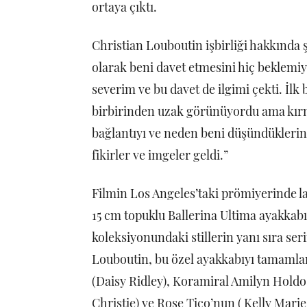
ortaya çıktı.
Christian Louboutin işbirliği hakkında şu
olarak beni davet etmesini hiç beklemi
severim ve bu davet de ilgimi çekti. İlk
birbirinden uzak görünüyordu ama kırm
bağlantıyı ve neden beni düşündüklerin
fikirler ve imgeler geldi.”
Filmin Los Angeles’taki prömiyerinde lan
15 cm topuklu Ballerina Ultima ayakkabı
koleksiyonundaki stillerin yanı sıra ser
Louboutin, bu özel ayakkabıyı tamaml
(Daisy Ridley), Koramiral Amilyn Hold
Christie) ve Rose Tico’nun ( Kelly Mari