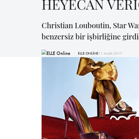
HEYECAN VERİC
Christian Louboutin, Star War
benzersiz bir işbirliğine gird
ELLE ONLİNE
11 Aralık 2017