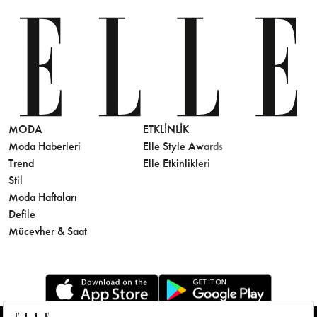
MODA
ETKLINLIK
GÜZELLİ
Moda Haberleri
Elle Style Awards
Saç
Trend
Elle Etkinlikleri
Makyaj
Stil
Cilt Bakı
Moda Haftaları
Sağlık
Defile
Parfüm
Mücevher & Saat