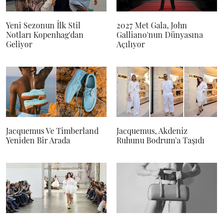
Yeni Sezonun İlk Stil
2027 Met Gala, John
Notları Kopenhag'dan
Galliano'nun Dünyasına
Geliyor
Açılıyor
Jacquemus Ve Timberland
Jacquemus, Akdeniz
Yeniden Bir Arada
Ruhunu Bodrum'a Taşıdı