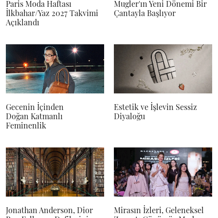
Paris Moda Haftası
Mugler'ın Yeni Dönemi Bir
İlkbahar/Yaz 2027 Takvimi
Çantayla Başlıyor
Açıklandı
Gecenin İçinden
Estetik ve İşlevin Sessiz
Doğan Katmanlı
Diyaloğu
Feminenlik
Jonathan Anderson, Dior
Mirasın İzleri, Geleneksel