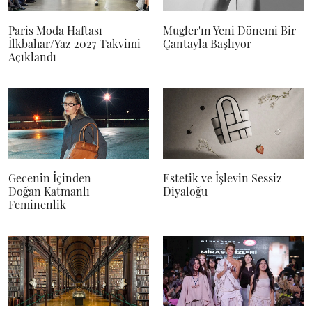
Paris Moda Haftası
Mugler'ın Yeni Dönemi Bir
İlkbahar/Yaz 2027 Takvimi
Çantayla Başlıyor
Açıklandı
Gecenin İçinden
Estetik ve İşlevin Sessiz
Doğan Katmanlı
Diyaloğu
Feminenlik