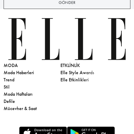
GÖNDER
MODA
ETKLINLIK
GÜZELLİ
Moda Haberleri
Elle Style Awards
Saç
Trend
Elle Etkinlikleri
Makyaj
Stil
Cilt Bakı
Moda Haftaları
Sağlık
Defile
Parfüm
Mücevher & Saat