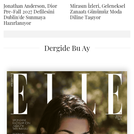
Jonathan Anderson, Dior
Mirasın İzleri, Geleneksel
Pre-Fall 2027 Defilesini
Zanaatı Günümüz Moda
Dublin'de Sunmaya
Diline Taşıyor
Hazırlanıyor
Dergide Bu Ay