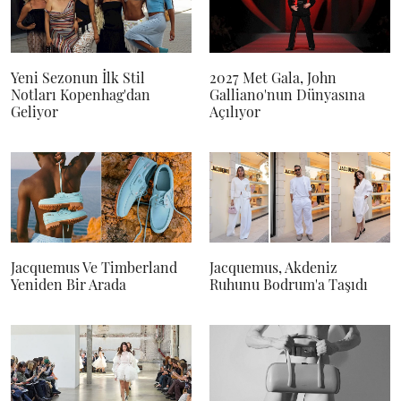
Yeni Sezonun İlk Stil
2027 Met Gala, John
Notları Kopenhag'dan
Galliano'nun Dünyasına
Geliyor
Açılıyor
Jacquemus Ve Timberland
Jacquemus, Akdeniz
Yeniden Bir Arada
Ruhunu Bodrum'a Taşıdı