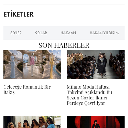
ETİKETLER
80'LER
90'LAR
HAKAAN
HAKAN YILDIRIM
SON HABERLER
Geleceğe Romantik Bir
Milano Moda Haftası
Bakış
Takvimi Açıklandı: Bu
Sezon Gözler İkinci
Perdeye Çevriliyor