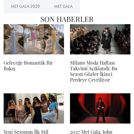
MET GALA 2020
MET GALA
SON HABERLER
Geleceğe Romantik Bir
Milano Moda Haftası
Bakış
Takvimi Açıklandı: Bu
Sezon Gözler İkinci
Perdeye Çevriliyor
Yeni Sezonun İlk Stil
2027 Met Gala, John