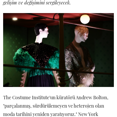
gelişim ve değişimini sergileyecek.
The Costume Institute'un küratörü Andrew Bolton,
"parçalanmış, sürdürülemeyen ve heterojen olan
moda tarihini yeniden yaratıyoruz." New York