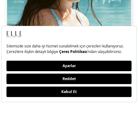
ELLE Temmuz-Ağustos
2026 Sayısı Çıktı!
Hande Erçel ile kendi kıyısında, kendi dengesini bulan, sadeliğin
ritminde ilerleyen bir yolculuğa çıktık.
BU SAYIDA NELER VAR?