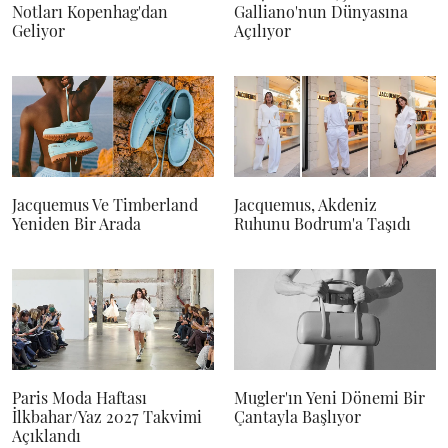
Notları Kopenhag'dan
Galliano'nun Dünyasına
Geliyor
Açılıyor
Jacquemus Ve Timberland
Jacquemus, Akdeniz
Yeniden Bir Arada
Ruhunu Bodrum'a Taşıdı
Paris Moda Haftası
Mugler'ın Yeni Dönemi Bir
İlkbahar/Yaz 2027 Takvimi
Çantayla Başlıyor
Açıklandı