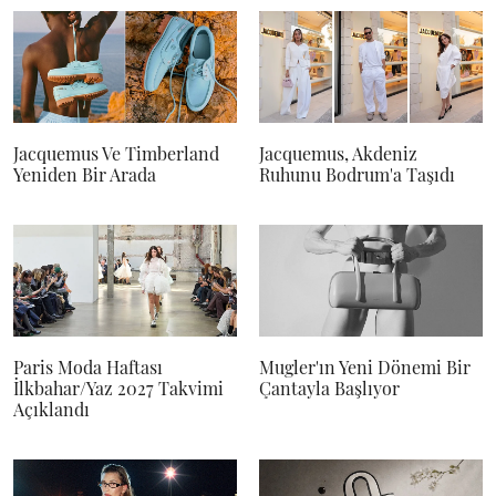
Jacquemus Ve Timberland
Jacquemus, Akdeniz
Yeniden Bir Arada
Ruhunu Bodrum'a Taşıdı
Paris Moda Haftası
Mugler'ın Yeni Dönemi Bir
İlkbahar/Yaz 2027 Takvimi
Çantayla Başlıyor
Açıklandı