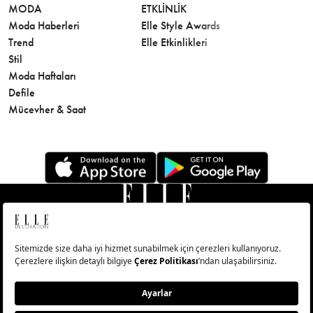
MODA
ETKLINLIK
GÜZELLİ
Moda Haberleri
Elle Style Awards
Saç
Trend
Elle Etkinlikleri
Makyaj
Stil
Cilt Bakı
Moda Haftaları
Sağlık
Defile
Parfüm
Mücevher & Saat
© Big Medya Teknoloji A.Ş. Altunizade Mahallesi Kuşbakışı
Caddesi No:27/1 Üsküdar/İstanbul