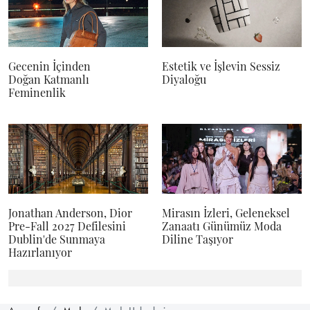
Gecenin İçinden
Estetik ve İşlevin Sessiz
Doğan Katmanlı
Diyaloğu
Feminenlik
Jonathan Anderson, Dior
Mirasın İzleri, Geleneksel
Pre-Fall 2027 Defilesini
Zanaatı Günümüz Moda
Dublin'de Sunmaya
Diline Taşıyor
Hazırlanıyor