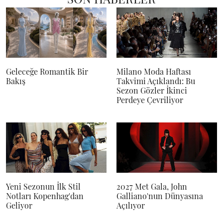
Geleceğe Romantik Bir
Milano Moda Haftası
Bakış
Takvimi Açıklandı: Bu
Sezon Gözler İkinci
Perdeye Çevriliyor
Yeni Sezonun İlk Stil
2027 Met Gala, John
Notları Kopenhag'dan
Galliano'nun Dünyasına
Geliyor
Açılıyor