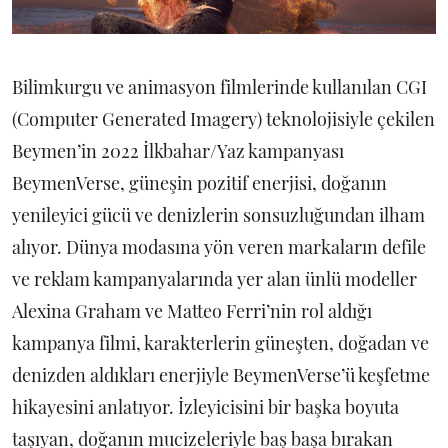
Bilimkurgu ve animasyon filmlerinde kullanılan CGI
(Computer Generated Imagery) teknolojisiyle çekilen
Beymen’in 2022 İlkbahar/Yaz kampanyası
BeymenVerse, güneşin pozitif enerjisi, doğanın
yenileyici gücü ve denizlerin sonsuzluğundan ilham
alıyor. Dünya modasına yön veren markaların defile
ve reklam kampanyalarında yer alan ünlü modeller
Alexina Graham ve Matteo Ferri’nin rol aldığı
kampanya filmi, karakterlerin güneşten, doğadan ve
denizden aldıkları enerjiyle BeymenVerse’ü keşfetme
hikayesini anlatıyor. İzleyicisini bir başka boyuta
taşıyan, doğanın mucizeleriyle baş başa bırakan