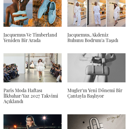
Jacquemus Ve Timberland
Jacquemus, Akdeniz
Yeniden Bir Arada
Ruhunu Bodrum'a Taşıdı
Paris Moda Haftası
Mugler'ın Yeni Dönemi Bir
İlkbahar/Yaz 2027 Takvimi
Çantayla Başlıyor
Açıklandı