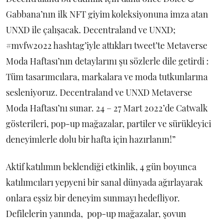
Gabbana’nın ilk NFT giyim koleksiyonuna imza atan
UNXD ile çalışacak. Decentraland ve UNXD;
#mvfw2022 hashtag’iyle attıkları tweet’te Metaverse
Moda Haftası’nın detaylarını şu sözlerle dile getirdi :
Tüm tasarımcılara, markalara ve moda tutkunlarına
sesleniyoruz. Decentraland ve UNXD Metaverse
Moda Haftası’nı sunar. 24 – 27 Mart 2022’de Catwalk
gösterileri, pop-up mağazalar, partiler ve sürükleyici
deneyimlerle dolu bir hafta için hazırlanın!”
Aktif katılımın beklendiği etkinlik, 4 gün boyunca
katılımcıları yepyeni bir sanal dünyada ağırlayarak
onlara eşsiz bir deneyim sunmayı hedefliyor.
Defilelerin yanında, pop-up mağazalar, şovun