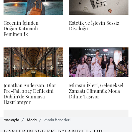
Gecenin İçinden
Estetik ve İşlevin Sessiz
Doğan Katmanlı
Diyaloğu
Feminenlik
Jonathan Anderson, Dior
Mirasın İzleri, Geleneksel
Pre-Fall 2027 Defilesini
Zanaatı Günümüz Moda
Dublin'de Sunmaya
Diline Taşıyor
Hazırlanıyor
Anasayfa
Moda
Moda Haberleri
FASHION WEEK ISTANBUL: DB