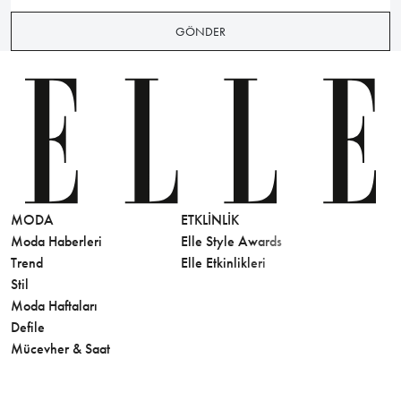
GÖNDER
MODA
ETKLINLIK
GÜZELLİ
Moda Haberleri
Elle Style Awards
Saç
Trend
Elle Etkinlikleri
Makyaj
Stil
Cilt Bakı
Moda Haftaları
Sağlık
Defile
Parfüm
Mücevher & Saat