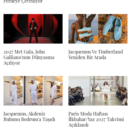
Perdeye Çevriliyor
2027 Met Gala, John
Jacquemus Ve Timberland
Galliano'nun Dünyasına
Yeniden Bir Arada
Açılıyor
Jacquemus, Akdeniz
Paris Moda Haftası
Ruhunu Bodrum'a Taşıdı
İlkbahar/Yaz 2027 Takvimi
Açıklandı