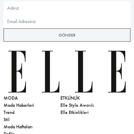
GÖNDER
MODA
ETKLINLIK
GÜZELLİ
Moda Haberleri
Elle Style Awards
Saç
Trend
Elle Etkinlikleri
Makyaj
Stil
Cilt Bakı
Moda Haftaları
Sağlık
Defile
Parfüm