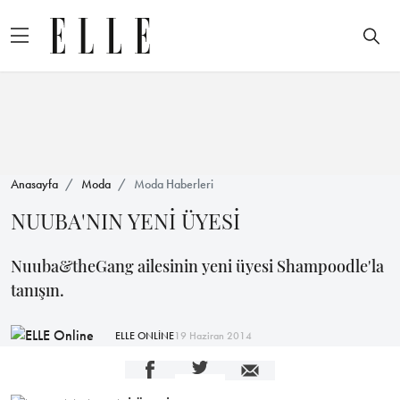
Anasayfa
Moda
Moda Haberleri
NUUBA'NIN YENİ ÜYESİ
Nuuba&theGang ailesinin yeni üyesi Shampoodle'la
tanışın.
ELLE ONLİNE
19 Haziran 2014