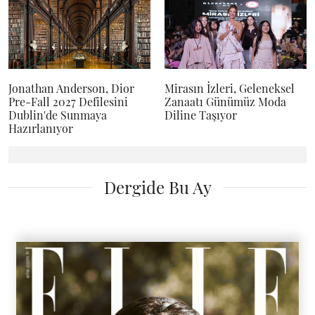
Jonathan Anderson, Dior
Mirasın İzleri, Geleneksel
Pre-Fall 2027 Defilesini
Zanaatı Günümüz Moda
Dublin'de Sunmaya
Diline Taşıyor
Hazırlanıyor
Dergide Bu Ay