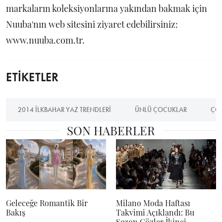
markaların koleksiyonlarına yakından bakmak için
Nuuba'nın web sitesini ziyaret edebilirsiniz:
www.nuuba.com.tr.
ETİKETLER
2014 ILKBAHAR YAZ TRENDLERI
ÜNLÜ ÇOCUKLAR
ÇO
SON HABERLER
Geleceğe Romantik Bir
Milano Moda Haftası
Bakış
Takvimi Açıklandı: Bu
Sezon Gözler İkinci