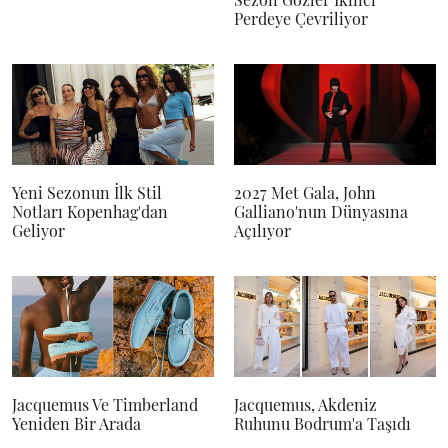
Perdeye Çevriliyor
Yeni Sezonun İlk Stil
2027 Met Gala, John
Notları Kopenhag'dan
Galliano'nun Dünyasına
Geliyor
Açılıyor
Jacquemus Ve Timberland
Jacquemus, Akdeniz
Yeniden Bir Arada
Ruhunu Bodrum'a Taşıdı