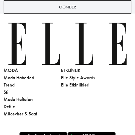
GÖNDER
MODA
ETKLINLIK
GÜZELLİ
Moda Haberleri
Elle Style Awards
Saç
Trend
Elle Etkinlikleri
Makyaj
Stil
Cilt Bakı
Moda Haftaları
Sağlık
Defile
Parfüm
Mücevher & Saat