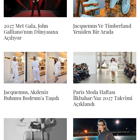
2027 Met Gala, John
Jacquemus Ve Timberland
Galliano'nun Dünyasına
Yeniden Bir Arada
Açılıyor
Jacquemus, Akdeniz
Paris Moda Haftası
Ruhunu Bodrum'a Taşıdı
İlkbahar/Yaz 2027 Takvimi
Açıklandı