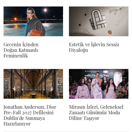
Gecenin İçinden
Estetik ve İşlevin Sessiz
Doğan Katmanlı
Diyaloğu
Feminenlik
Jonathan Anderson, Dior
Mirasın İzleri, Geleneksel
Pre-Fall 2027 Defilesini
Zanaatı Günümüz Moda
Dublin'de Sunmaya
Diline Taşıyor
Hazırlanıyor