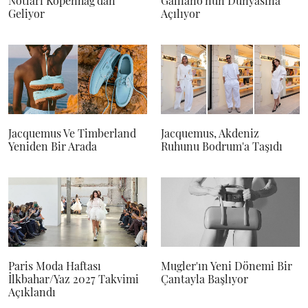
Notları Kopenhag'dan
Galliano'nun Dünyasına
Geliyor
Açılıyor
Jacquemus Ve Timberland
Jacquemus, Akdeniz
Yeniden Bir Arada
Ruhunu Bodrum'a Taşıdı
Paris Moda Haftası
Mugler'ın Yeni Dönemi Bir
İlkbahar/Yaz 2027 Takvimi
Çantayla Başlıyor
Açıklandı