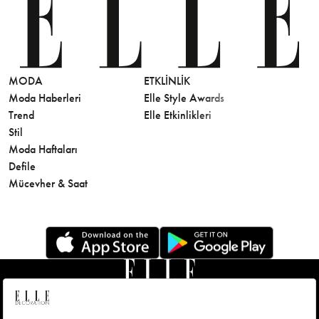
MODA
ETKLINLIK
GÜZELLİ
Moda Haberleri
Elle Style Awards
Saç
Trend
Elle Etkinlikleri
Makyaj
Stil
Cilt Bakı
Moda Haftaları
Sağlık
Defile
Parfüm
Mücevher & Saat