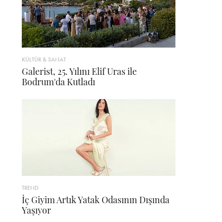
KÜLTÜR & SANAT
Galerist, 25. Yılını Elif Uras ile
Bodrum'da Kutladı
TREND
İç Giyim Artık Yatak Odasının Dışında
Yaşıyor