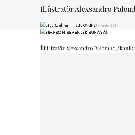
İllüstratör Alexsandro Palom
ELLE ONLİNE
12 Aralık 2014
İllüstratör Alexsandro Palombo, ikonik