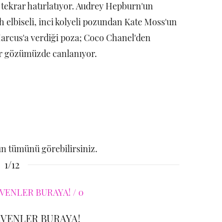
e tekrar hatırlatıyor. Audrey Hepburn'un
ah elbiseli, inci kolyeli pozundan Kate Moss'un
 Marcus'a verdiği poza; Coco Chanel'den
r gözümüzde canlanıyor.
n tümünü görebilirsiniz.
1/12
EVENLER BURAYA!