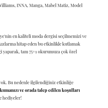
l Williams, INNA, Manga, Mabel Matiz, Model
iye'nin en kaliteli moda dergisi seçilmemizi ve
zlarına hitap eden bu etkinlikle kutlamak
rliği yaparak, tam 75+1 okurumuza çok özel
ok. Bu nedenle ilgilendiğiniz etkinliğe
okumanızı ve orada talep edilen koşulları
şte hediyeler!