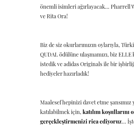
önemli isimleri ağırlayacak... Pharrel
ve Rita Ora!
Biz de siz okurlarımızın oylarıyla, Türk
QUDAL ödülüne ulaşmamızı, biz ELLE kı
istedik ve adidas Originals ile bir işbi
hediyeler hazırladık!
Maalesef hepinizi davet etme şansımız y
katılabilmek için,
katılım koşullarını 
gerçekleştirmenizi rica ediyoruz
... İ