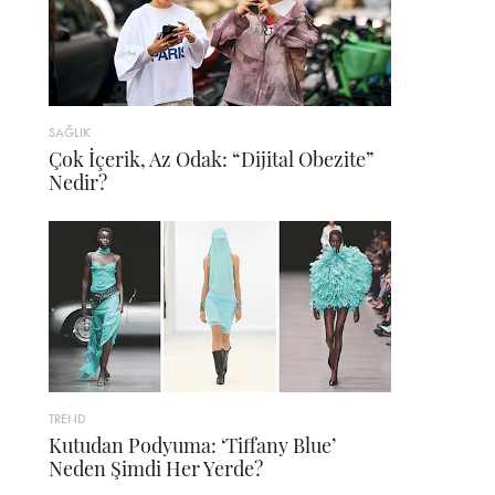
SAĞLIK
Çok İçerik, Az Odak: “Dijital Obezite”
Nedir?
TREND
Kutudan Podyuma: ‘Tiffany Blue’
Neden Şimdi Her Yerde?