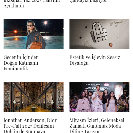
Açıklandı
Gecenin İçinden
Estetik ve İşlevin Sessiz
Doğan Katmanlı
Diyaloğu
Feminenlik
Jonathan Anderson, Dior
Mirasın İzleri, Geleneksel
Pre-Fall 2027 Defilesini
Zanaatı Günümüz Moda
Dublin'de Sunmaya
Diline Taşıyor