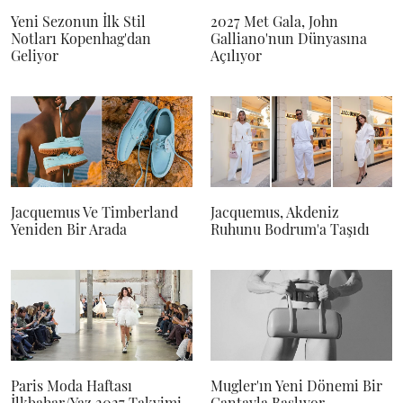
Yeni Sezonun İlk Stil
2027 Met Gala, John
Notları Kopenhag'dan
Galliano'nun Dünyasına
Geliyor
Açılıyor
Jacquemus Ve Timberland
Jacquemus, Akdeniz
Yeniden Bir Arada
Ruhunu Bodrum'a Taşıdı
Paris Moda Haftası
Mugler'ın Yeni Dönemi Bir
İlkbahar/Yaz 2027 Takvimi
Çantayla Başlıyor