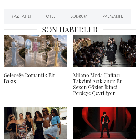
YAZ TATILI
OTEL
BODRUM
PALMALIFE
SON HABERLER
Geleceğe Romantik Bir
Milano Moda Haftası
Bakış
Takvimi Açıklandı: Bu
Sezon Gözler İkinci
Perdeye Çevriliyor