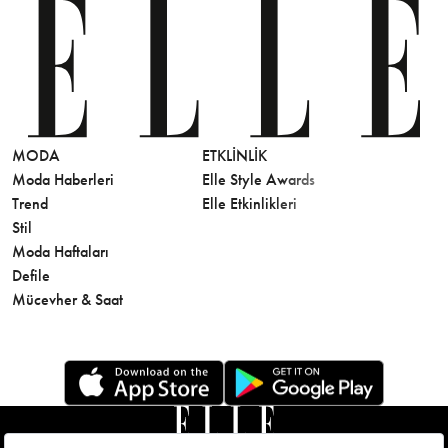
MODA
ETKLINLIK
GÜZELLİ
Moda Haberleri
Elle Style Awards
Saç
Trend
Elle Etkinlikleri
Makyaj
Stil
Cilt Bakı
Moda Haftaları
Sağlık
Defile
Parfüm
Mücevher & Saat