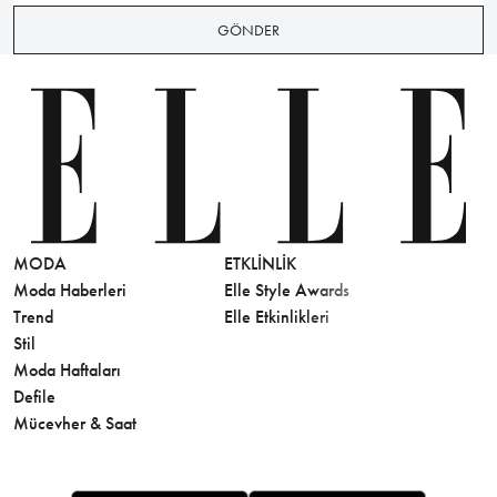
GÖNDER
MODA
ETKLINLIK
GÜZELLİ
Moda Haberleri
Elle Style Awards
Saç
Trend
Elle Etkinlikleri
Makyaj
Stil
Cilt Bakı
Moda Haftaları
Sağlık
Defile
Parfüm
Mücevher & Saat