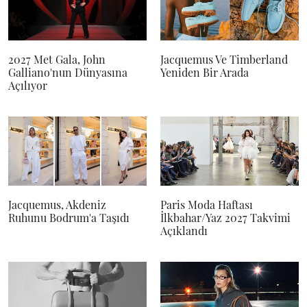
2027 Met Gala, John
Jacquemus Ve Timberland
Galliano'nun Dünyasına
Yeniden Bir Arada
Açılıyor
Jacquemus, Akdeniz
Paris Moda Haftası
Ruhunu Bodrum'a Taşıdı
İlkbahar/Yaz 2027 Takvimi
Açıklandı