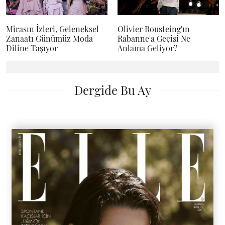
Mirasın İzleri, Geleneksel
Olivier Rousteing'ın
Zanaatı Günümüz Moda
Rabanne'a Geçişi Ne
Diline Taşıyor
Anlama Geliyor?
Dergide Bu Ay