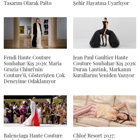
Tasarım Olarak Palto
Şehir Hayatına Uyarlıyor
Fendi Haute Couture
Jean Paul Gaultier Haute
Sonbahar/Kış 2026: Maria
Couture Sonbahar/Kış 2026:
Grazia Chiuri'nin
Duran Lantink, Markanın
Couture'ü, Gösterişten Çok
Kurallarını Yeniden Yazıyor
Deneyime Odaklanıyor
Balenciaga Haute Couture
Chloé Resort 2027: