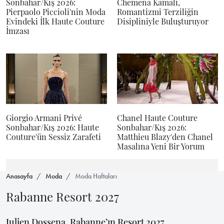
Sonbahar/Kış 2026:
Chemena Kamali,
Pierpaolo Piccioli'nin Moda
Romantizmi Terziliğin
Evindeki İlk Haute Couture
Disipliniyle Buluşturuyor
İmzası
Giorgio Armani Privé
Chanel Haute Couture
Sonbahar/Kış 2026: Haute
Sonbahar/Kış 2026:
Couture'ün Sessiz Zarafeti
Matthieu Blazy'den Chanel
Masalına Yeni Bir Yorum
Anasayfa
Moda
Moda Haftaları
Rabanne Resort 2027
Julien Dossena, Rabanne’ın Resort 2027