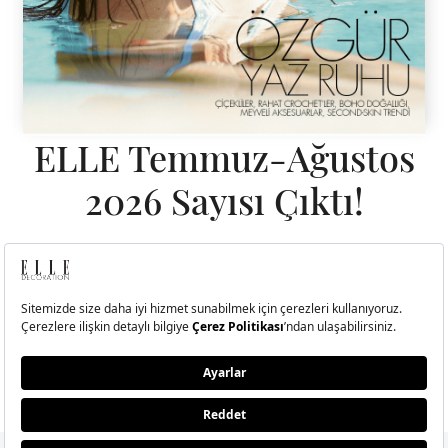
ELLE Temmuz-Ağustos
2026 Sayısı Çıktı!
Hande Erçel ile kendi kıyısında, kendi dengesini bulan, sadeliğin
ritminde ilerleyen bir yolculuğa çıktık.
BU SAYIDA NELER VAR?