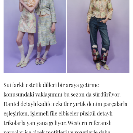
Sui farklı estetik dilleri bir araya getirme
konusundaki yaklaşımını bu sezon da sürdürüyor.
Dantel detaylı kadife ceketler yırtık denim parçalarla
eşleşirken, işlemeli file elbiseler püskül detaylı
trikolarla yan yana geliyor. Western referanslı
parçalar ise çiçek motifleri ve rozetlerle daha