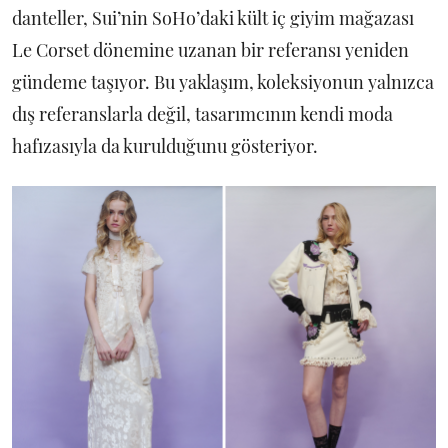
danteller, Sui’nin SoHo’daki kült iç giyim mağazası
Le Corset dönemine uzanan bir referansı yeniden
gündeme taşıyor. Bu yaklaşım, koleksiyonun yalnızca
dış referanslarla değil, tasarımcının kendi moda
hafızasıyla da kurulduğunu gösteriyor.