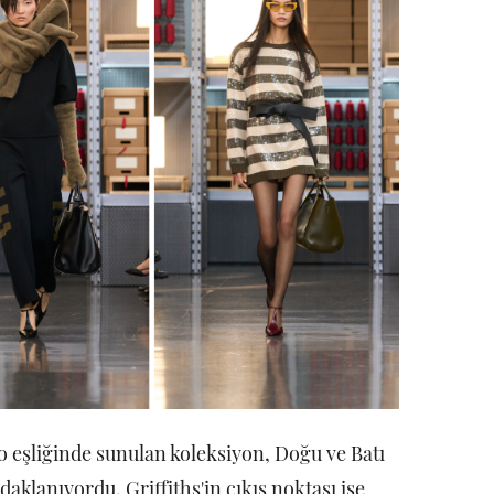
 eşliğinde sunulan koleksiyon, Doğu ve Batı
daklanıyordu. Griffiths'in çıkış noktası ise