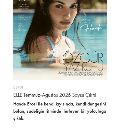
DERGİ
ELLE Temmuz-Ağustos 2026 Sayısı Çıktı!
Hande Erçel ile kendi kıyısında, kendi dengesini
bulan, sadeliğin ritminde ilerleyen bir yolculuğa
çıktık.