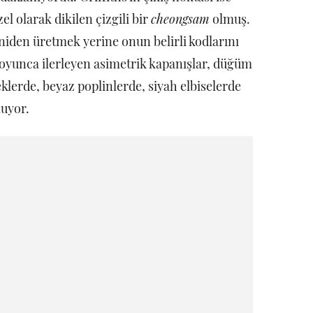
el olarak dikilen çizgili bir
cheongsam
olmuş.
eniden üretmek yerine onun belirli kodlarını
yunca ilerleyen asimetrik kapanışlar, düğüm
eklerde, beyaz poplinlerde, siyah elbiselerde
luyor.