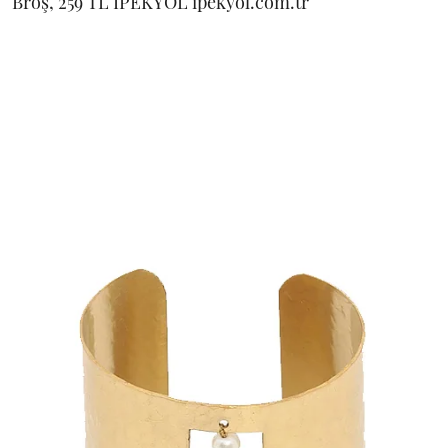
Broş, 259 TL İPEKYOL ipekyol.com.tr