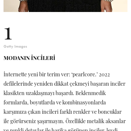
1
Getty Images
MODANIN İNCİLERİ
İnternette yeni bir terim ver: ‘pearlcore.’ 2022
defilelerinde yeniden dikkat çekmeyi başaran inciler
klasikten uzaklaşmayı başardı. Beklenmedik
formlarda, boyutlarda ve kombinasyonlarda
karşımıza çıkan incileri farklı renkler ve boncuklar
ile görürseniz şaşırmayın. Özellikle metalik aksanlar
ve renkli detaylar ile harika görünen inciler, leydi