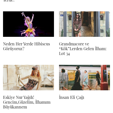
Neden Her Yerde Hibiscus
Grandmacore ve
Görüyoruz?
“Kök”Lerden Gelen İlham:
Lot 34
Eskiye Nur Yağdı!
İnsan Eli Çağı
Gencim,Güzelim, İlhamım
Büyükannem