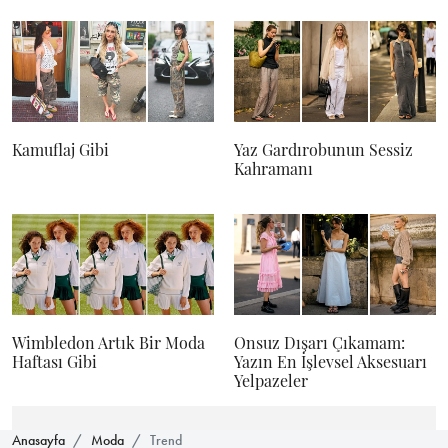
Kamuflaj Gibi
Yaz Gardırobunun Sessiz
Kahramanı
Wimbledon Artık Bir Moda
Onsuz Dışarı Çıkamam:
Haftası Gibi
Yazın En İşlevsel Aksesuarı
Yelpazeler
Anasayfa
Moda
Trend