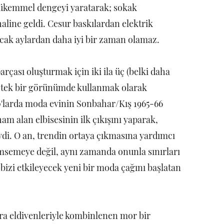
mükemmel dengeyi yaratarak; sokak
aline geldi. Cesur baskılardan elektrik
sıcak aylardan daha iyi bir zaman olamaz.
arçası oluşturmak için iki ila üç (belki daha
gi, tek bir görünümde kullanmak olarak
60'larda moda evinin Sonbahar/Kış 1965-66
am alan elbisesinin ilk çıkışını yaparak,
iydi. O an, trendin ortaya çıkmasına yardımcı
imsemeye değil, aynı zamanda onunla sınırları
 bizi etkileyecek yeni bir moda çağını başlatan
a eldivenleriyle kombinlenen mor bir