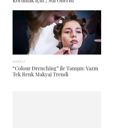
Korumak İçin 7 Stil Önerisi
MAKYAJ
“Colour Drenching” ile Tanışın: Yazın
Tek Renk Makyaj Trendi