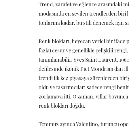
Trend, zarafet ve eğlence arasındaki 
modasında en sevilen trendlerden biri h
tonlarına kadar, bu stili denemek için 
Renk blokları, heyecan verici bir ifade p
fazla) cesur ve genellikle çelişkili ren
tanımlanabilir. Yves Saint Laurent, 19
defilesinde ikonik Piet Mondrian'dan ilh
trendi ilk kez piyasaya sürenlerden bir
oldu ve tasarımcıları sadece rengi ben
zorlamaya itti. O zaman, yıllar boyunca
renk blokları doğdu.
Temmuz ayında Valentino, turuncu oper