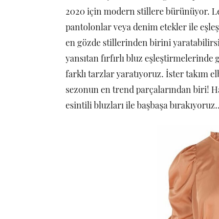
2020 için modern stillere bürünüyor. L
pantolonlar veya denim etekler ile eşle
en gözde stillerinden birini yaratabilirs
yansıtan fırfırlı bluz eşleştirmelerind
farklı tarzlar yaratıyoruz. İster takım el
sezonun en trend parçalarından biri! H
esintili bluzları ile başbaşa bırakıyoru