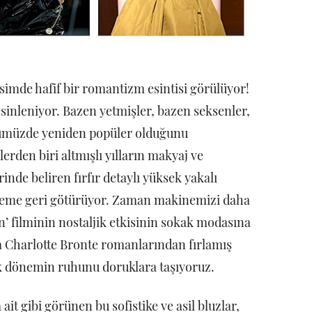
vsimde hafif bir romantizm esintisi görülüyor!
inleniyor. Bazen yetmişler, bazen seksenler,
ümüzde yeniden popüler olduğunu
erden biri altmışlı yılların makyaj ve
inde beliren fırfır detaylı yüksek yakalı
öneme geri götürüyor. Zaman makinemizi daha
n’ filminin nostaljik etkisinin sokak modasına
a Charlotte Bronte romanlarından fırlamış
tik dönemin ruhunu doruklara taşıyoruz.
 ait gibi görünen bu sofistike ve asil bluzlar,