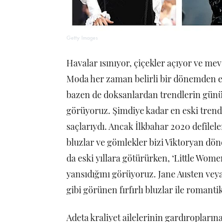
Getty Images
Havalar ısınıyor, çiçekler açıyor ve me
Moda her zaman belirli bir dönemden es
bazen de doksanlardan trendlerin gün
görüyoruz. Şimdiye kadar en eski trendl
saçlarıydı. Ancak İlkbahar 2020 defileler
bluzlar ve gömlekler bizi Viktoryan d
da eski yıllara götürürken, ‘Little Wome
yansıdığını görüyoruz. Jane Austen vey
gibi görünen fırfırlı bluzlar ile roman
Adeta kraliyet ailelerinin gardıroplarına