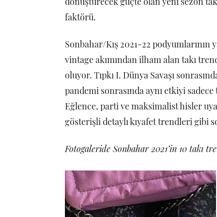
dönüştürecek güçte olan yeni sezon takı 
faktörü.
Sonbahar/Kış 2021-22 podyumlarının ya
vintage akımından ilham alan takı tren
oluyor. Tıpkı I. Dünya Savaşı sonrasınd
pandemi sonrasında aynı etkiyi sadece t
Eğlence, parti ve maksimalist hisler uyan
gösterişli detaylı kıyafet trendleri gibi
Fotogaleride Sonbahar 2021’in 10 takı tre