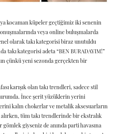
r veya kocaman küpeler geçtiğimiz iki senenin
 konuşmalarında veya online buluşmalarda
enel olarak takı kategorisi biraz unutuldu
onda takı kategorisi adeta “BEN BURADAYIM!”
utun çünkü yeni sezonda gerçekten bir
fası karışık olan takı trendleri, sadece stil
urumda. İnce şerit yüzüklerin yerini
yerini kalın chokerlar ve metalik aksesuarların
lırken, tüm takı trendlerinde bir ekstralık
r gömlek giyseniz de anında parti havasına