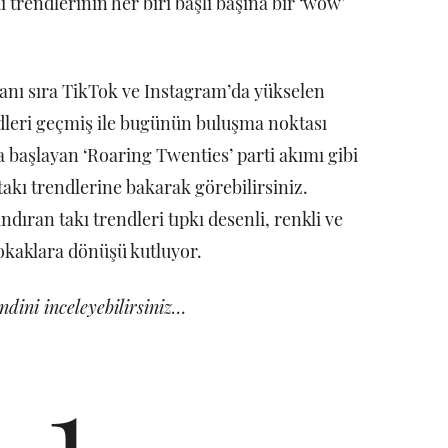
trendlerinin her biri başlı başına bir ‘wow’
nı sıra TikTok ve Instagram’da yükselen
dleri geçmiş ile bugünün buluşma noktası
a başlayan ‘Roaring Twenties’ parti akımı gibi
akı trendlerine bakarak görebilirsiniz.
dıran takı trendleri tıpkı desenli, renkli ve
 sokaklara dönüşü kutluyor.
ndini inceleyebilirsiniz…
1