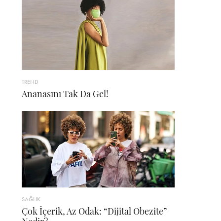
TREND
Ananasını Tak Da Gel!
SAĞLIK
Çok İçerik, Az Odak: “Dijital Obezite”