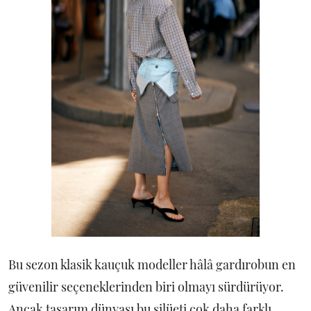
Bu sezon klasik kauçuk modeller hâlâ gardırobun en
güvenilir seçeneklerinden biri olmayı sürdürüyor.
Ancak tasarım dünyası bu silüeti çok daha farklı