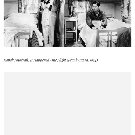
Kapak Fotoğrafı: It Happened One Night (Frank Capra, 1934)