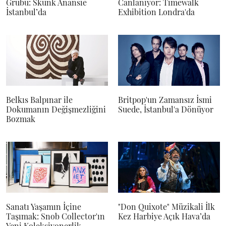
Grubu: Skunk Anansie
Canlanıyor: Timewalk
İstanbul’da
Exhibition Londra'da
Belkıs Balpınar ile
Britpop'un Zamansız İsmi
Dokumanın Değişmezliğini
Suede, İstanbul'a Dönüyor
Bozmak
Sanatı Yaşamın İçine
"Don Quixote" Müzikali İlk
Taşımak: Snob Collector'ın
Kez Harbiye Açık Hava’da
Yeni Koleksiyonerlik