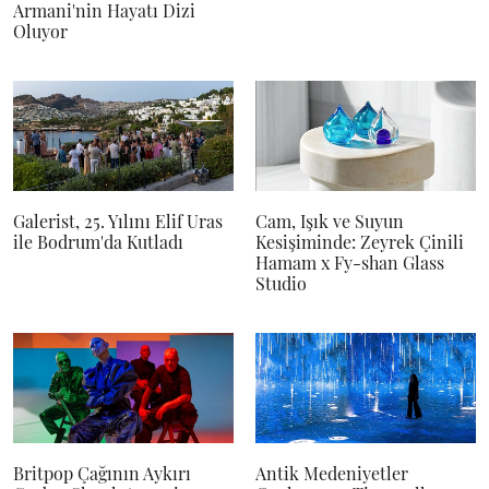
Armani'nin Hayatı Dizi
Oluyor
Galerist, 25. Yılını Elif Uras
Cam, Işık ve Suyun
ile Bodrum'da Kutladı
Kesişiminde: Zeyrek Çinili
Hamam x Fy-shan Glass
Studio
Britpop Çağının Aykırı
Antik Medeniyetler