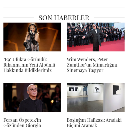
SON HABERLER
"R9" Ufukta Göründü:
Wim Wenders, Peter
Rihanna'nın Yeni Albümü
Zumthor’un Mimarlığını
Hakkında Bildiklerimiz
Sinemaya Taşıyor
Ferzan Özpetek'in
Boşluğun Hafızası: Aradaki
Gözünden Giorgio
Biçimi Aramak