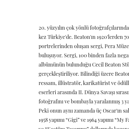
20. yüzyılın çok yönlü fotoğrafçılarından
kez Türkiye'de. Beaton'ın 1920'lerden 70
portrelerinden oluşan sergi, Pera Müzes
buluşuyor. Sergi, 100 binden fazla negat
albümünün bulunduğu Cecil Beaton Stüdyo
gerçekleştiriliyor. Bilindiği üzere Beato
ressam, illüstratör, karikatürist ve ödü
eserleri arasında II. Dünya Savaşı sıras
fotoğrafını ve bombayla yaralanmış 3 ya
Peki onun aynı zamanda üç Oscar'ın sa
1958 yapımı “Gigi” ve 1964 yapımı “My Fa