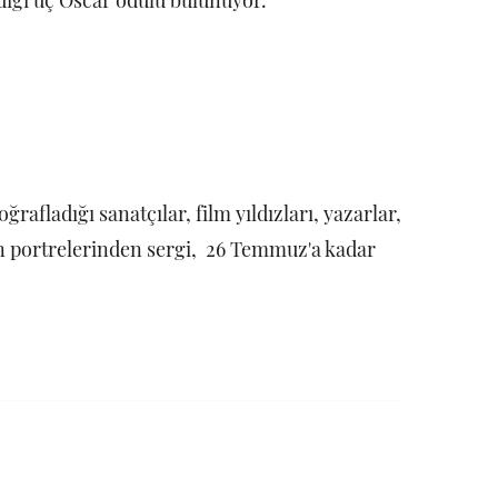
dığı üç Oscar ödülü bulunuyor.
ğrafladığı sanatçılar, film yıldızları, yazarlar,
ın portrelerinden sergi, 26 Temmuz'a kadar