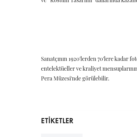
ve “Kostüm Tasarımı” dallarında kazan
Sanatçının 1920'lerden 70'lere kadar foto
entelektüeller ve kraliyet mensupların
Pera Müzesi'nde görülebilir.
ETİKETLER