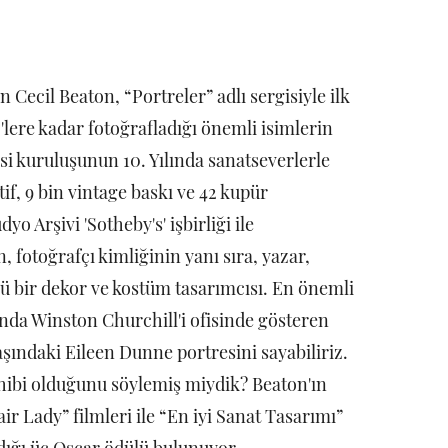
 Cecil Beaton, “Portreler” adlı sergisiyle ilk
'lere kadar fotoğrafladığı önemli isimlerin
i kuruluşunun 10. Yılında sanatseverlerle
if, 9 bin vintage baskı ve 42 kupür
 Arşivi 'Sotheby's' işbirliği ile
n, fotoğrafçı kimliğinin yanı sıra, yazar,
llü bir dekor ve kostüm tasarımcısı. En önemli
ında Winston Churchill'i ofisinde gösteren
şındaki Eileen Dunne portresini sayabiliriz.
hibi olduğunu söylemiş miydik? Beaton'ın
ir Lady” filmleri ile “En iyi Sanat Tasarımı”