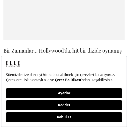
Bir Zamanlar... Hollywood'da, hit bir dizide oynamış
bir erkek TV aktörünün film sektörüne girmeye
çalışması anlatılıyor. Rick Dalton, bir televizyon filmi
aktörüdür. Dalton'ın başarılı bir western dizisi
bulunmaktadır. Ancak Rick, kendini televizyondan
uzaklaştırıp film sektörüne adım atmak istemektedir.
Onun dublörü olan Cliff Booth ise bu konuda ona
katılmaktadır. Ancak ikilinin yaşlarının ilerlemesiyle
birlikte Hollywood'taki şansları da azalmaktadır.