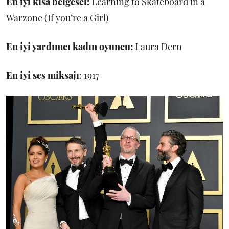
En iyi kısa belgesel:
Learning to Skateboard in a
Warzone (If you’re a Girl)
En iyi yardımcı kadın oyuncu:
Laura Dern
En iyi ses miksajı
: 1917