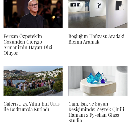
Ferzan Özpetek'in
Boşluğun Hafızası: Aradaki
Gözünden Giorgio
Biçimi Aramak
Armani'nin Hayatı Dizi
Oluyor
Galerist, 25. Yılını Elif Uras
Cam, Işık ve Suyun
ile Bodrum'da Kutladı
Kesişiminde: Zeyrek Çinili
Hamam x Fy-shan Glass
Studio