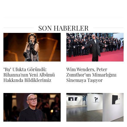
SON HABERLER
"R9" Ufukta Göründü:
Wim Wenders, Peter
Rihanna'nın Yeni Albümü
Zumthor’un Mimarlığını
Hakkında Bildiklerimiz
Sinemaya Taşıyor