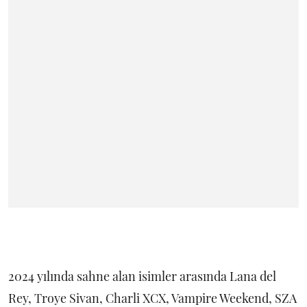
2024 yılında sahne alan isimler arasında Lana del
Rey, Troye Sivan, Charli XCX, Vampire Weekend, SZA