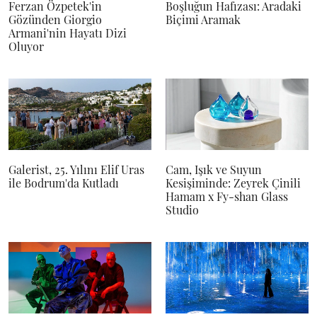
Ferzan Özpetek'in
Boşluğun Hafızası: Aradaki
Gözünden Giorgio
Biçimi Aramak
Armani'nin Hayatı Dizi
Oluyor
Galerist, 25. Yılını Elif Uras
Cam, Işık ve Suyun
ile Bodrum'da Kutladı
Kesişiminde: Zeyrek Çinili
Hamam x Fy-shan Glass
Studio