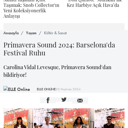
Taşımak: Snob Collector'ın
Kez Harbiye Açık Hava’da
Yeni Koleksiyonerlik
Anlayışı
Anasayfa
Yaşam
Kültür & Sanat
Primavera Sound 2024: Barselona'da
Festival Ruhu
Carolina Vidal Levesque, Primavera Sound'dan
bildiriyor!
ELLE ONLİNE
20 Haziran 2024