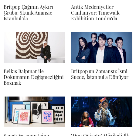
Britpop Çağının Aykırı
Antik Medeniyetler
Grubu: Skunk Anansie
Canlanıyor: Timewalk
İstanbul’da
Exhibition Londra'da
Belkıs Balpınar ile
Britpop'un Zamansız İsmi
Dokumanın Değişmezliğini
Suede, İstanbul'a Dönüyor
Bozmak
Sanatı Yaşamın İçine
"Don Quixote" Müzikali İlk